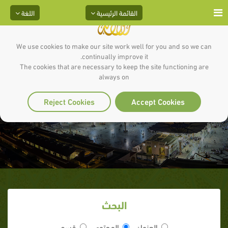
القائمة الرئيسية
اللغة
We use cookies to make our site work well for you and so we can
continually improve it.
The cookies that are necessary to keep the site functioning are
always on
الجزء الأول
Reject Cookies
Accept Cookies
البحث
العنوان
المحتوى
قسم