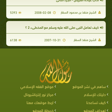
الشيخ منقذ بن محمود السقار
5393
2008-02-08
كيف تعامل النبى صلى الله عليه وسلم مع المخطىء 2 ؟
الشيخ منقذ السقار
6138
2007-10-31
ساهم في نشر الموقع
موقع الفقه الإسلامي
دليلك للإسلام
مركز نور إنترناشيونال
كيف تساعدنا
اربط موقعك معنا
اهداف الموقع
خريطة الموقع