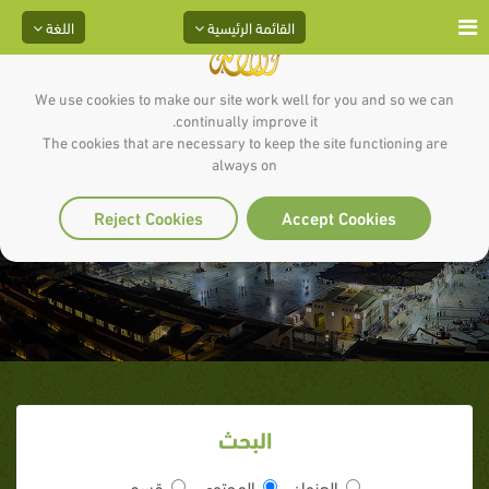
القائمة الرئيسية
اللغة
We use cookies to make our site work well for you and so we can
continually improve it.
The cookies that are necessary to keep the site functioning are
always on
التعامل مع الخدم
Reject Cookies
Accept Cookies
البحث
العنوان
المحتوى
قسم