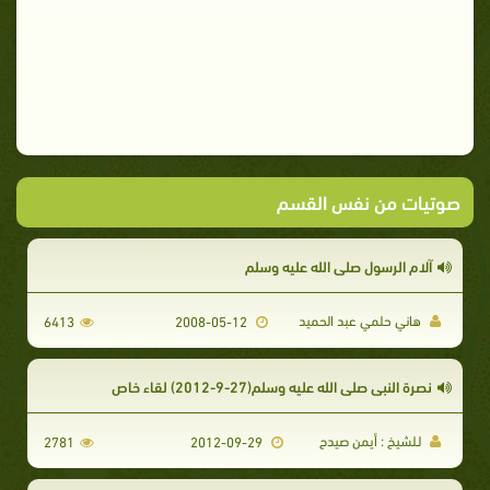
صوتيات من نفس القسم
آلام الرسول صلى الله عليه وسلم
هاني حلمي عبد الحميد
6413
2008-05-12
نصرة النبي صلي الله عليه وسلم(27-9-2012) لقاء خاص
لـلشيخ : أيمن صيدح
2781
2012-09-29