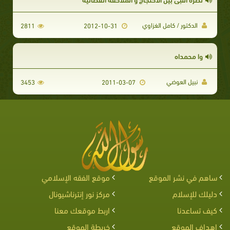
الدكتور / كامل الغزاوي
2811
2012-10-31
وا محمداه
نبيل العوضي
3453
2011-03-07
ساهم في نشر الموقع
موقع الفقه الإسلامي
دليلك للإسلام
مركز نور إنترناشيونال
كيف تساعدنا
اربط موقعك معنا
اهداف الموقع
خريطة الموقع