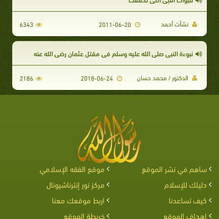
نشأت أحمد
6343
2011-06-20
نبوءة النبي صلى الله عليه وسلم في مقتل عثمان رضي الله عنه
الدكتور / محمد حسان
2186
2018-06-24
ساهم في نشر الموقع
موقع الفقه الإسلامي
دليلك للإسلام
مركز نور إنترناشيونال
كيف تساعدنا
اربط موقعك معنا
اهداف الموقع
خريطة الموقع