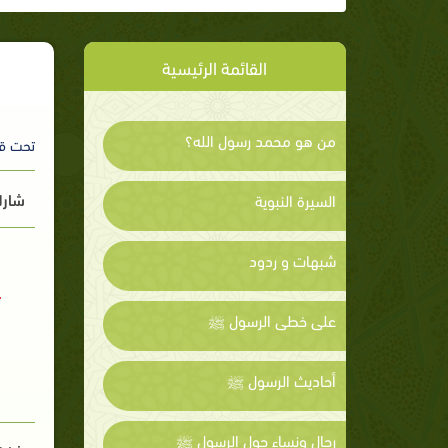
القائمة الرئيسية
من هو محمد رسول الله؟
تحت ق
شارك
السيرة النبوية
شبهات و ردود
على خطى الرسول ﷺ
أحاديث الرسول ﷺ
رجال ونساء حول الرسول ﷺ