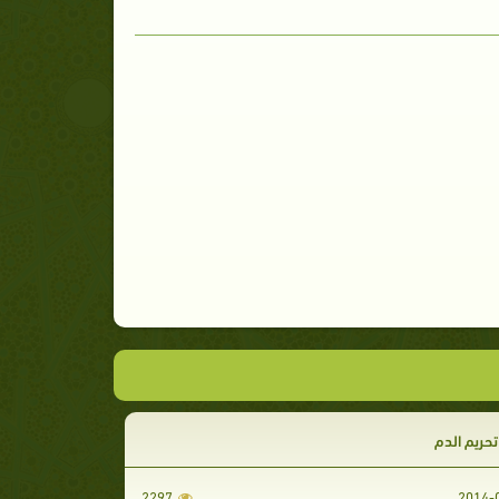
حريم الدم
2297