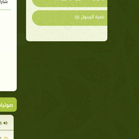
شارك
نصرة الرسول ﷺ
صوتيا
ك
2013-09-17