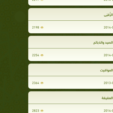
رُّقبَى
2198
لصيد والذبائح
2254
المواقيت
2364
العقيقة
2823