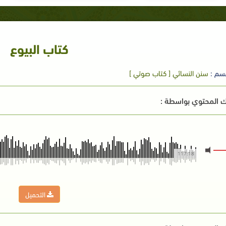
كتاب البيوع
سم :
سنن النسائي [ كتاب صوتي ]
 المحتوي بواسطة :
117:18
التحميل