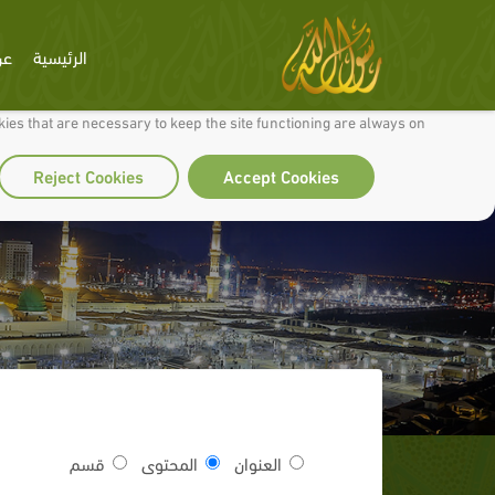
الرئيسية
عن
 to make our site work well for you and so we can continually improve it.
ies that are necessary to keep the site functioning are always on
Reject Cookies
Accept Cookies
العنوان
المحتوى
قسم