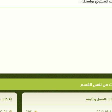
 المحتوي بواسطة :
ت من نفس القسم
تاب الغسل والتيمم
كتاب ت
2014-02-04
2601