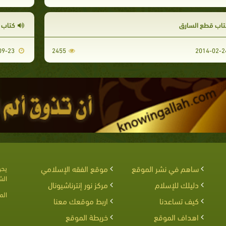
تاب قطع السارق
كتاب ا
2013-09-23
2455
ساهم في نشر الموقع
موقع الفقه الإسلامي
يحق
الش
دليلك للإسلام
مركز نور إنترناشيونال
الم
كيف تساعدنا
اربط موقعك معنا
اهداف الموقع
خريطة الموقع