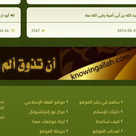
د الله بن أبي أمية رضي الله عنه
أبو ذر
2014-04-26
2347
ساهم في نشر الموقع
موقع الفقه الإسلامي
يحق
الش
دليلك للإسلام
مركز نور إنترناشيونال
الم
كيف تساعدنا
اربط موقعك معنا
اهداف الموقع
خريطة الموقع