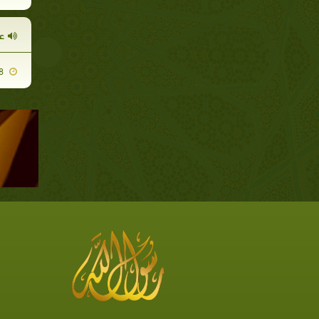
عب
2014-05-28