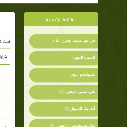
القائمة الرئيسية
من هو محمد رسول الله؟
تحت ق
شارك
السيرة النبوية
شبهات و ردود
على خطى الرسول ﷺ
أحاديث الرسول ﷺ
رجال ونساء حول الرسول ﷺ