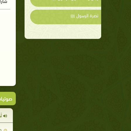
شارك
نصرة الرسول ﷺ
صوتيا
ثُ
2014-05-20