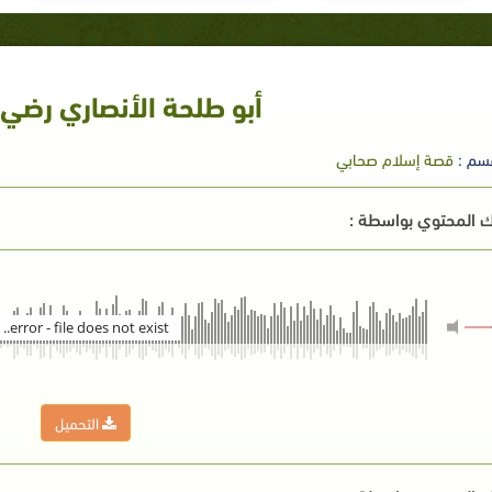
أبو طلحة الأنصاري رضي ا
سم :
قصة إسلام صحابي
 المحتوي بواسطة :
error - file does not exist..
التحميل