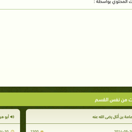
 المحتوي بواسطة :
ت من نفس القسم
مامة بن أُثال رضي الله عنه
أبو هر
2014-04-30
2300