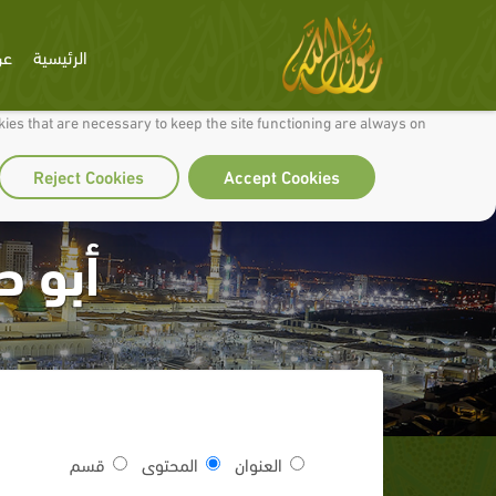
الرئيسية
عن
 to make our site work well for you and so we can continually improve it.
ies that are necessary to keep the site functioning are always on
Reject Cookies
Accept Cookies
أبو ط
العنوان
المحتوى
قسم