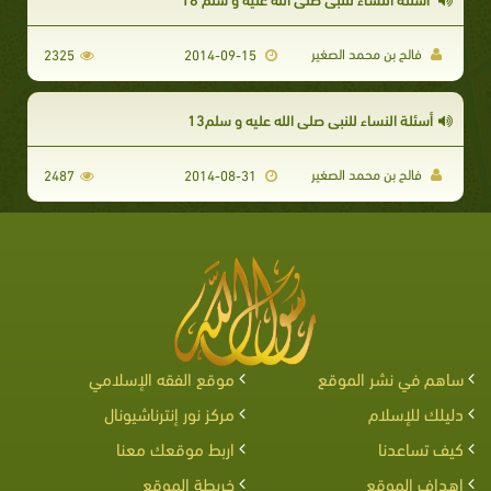
فالح بن محمد الصغير
2325
2014-09-15
أسئلة النساء للنبي صلى الله عليه و سلم13
فالح بن محمد الصغير
2487
2014-08-31
ساهم في نشر الموقع
موقع الفقه الإسلامي
دليلك للإسلام
مركز نور إنترناشيونال
كيف تساعدنا
اربط موقعك معنا
اهداف الموقع
خريطة الموقع