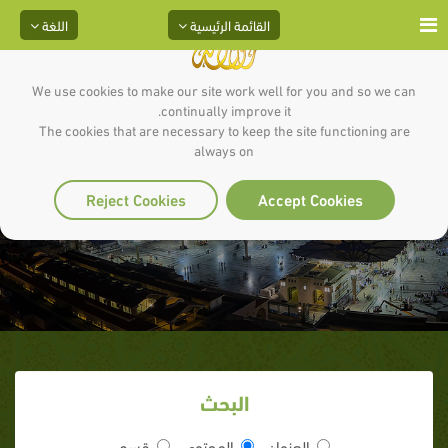
القائمة الرئيسية
اللغة
We use cookies to make our site work well for you and so we can
continually improve it.
The cookies that are necessary to keep the site functioning are
always on
الصدقة برهان
Reject Cookies
Accept Cookies
البحث
العنوان
المحتوى
قسم