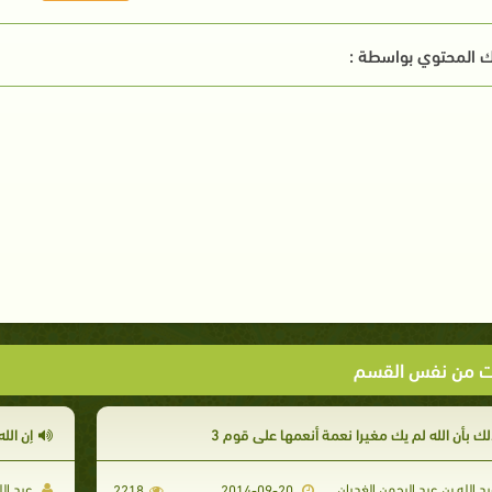
 المحتوي بواسطة :
ت من نفس القسم
لك بأن الله لم يك مغيرا نعمة أنعمها على قوم 3
إن الل
د الله بن عبد الرحمن الغديان
عبد الل
2218
2014-09-20