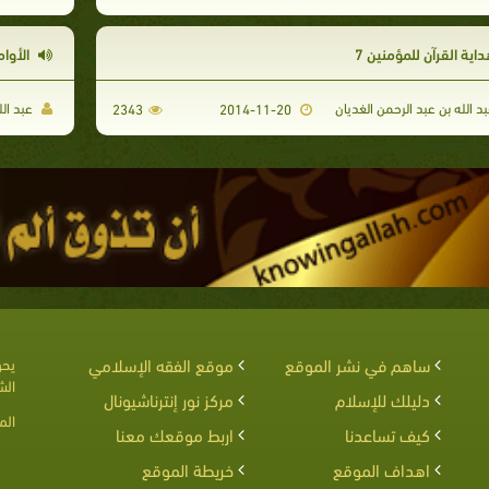
اية القرآن للمؤمنين 7
الأوام
د الله بن عبد الرحمن الغديان
عبد الل
2343
2014-11-20
ساهم في نشر الموقع
موقع الفقه الإسلامي
يحق
الش
دليلك للإسلام
مركز نور إنترناشيونال
الم
كيف تساعدنا
اربط موقعك معنا
اهداف الموقع
خريطة الموقع