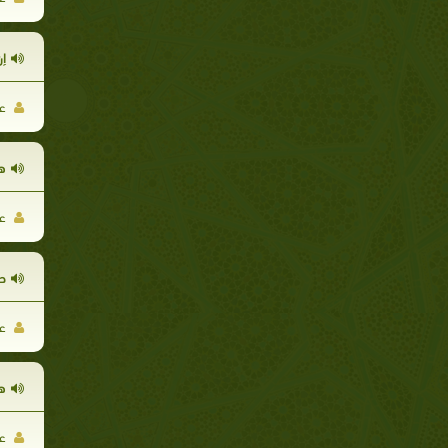
إن
عب
هد
عب
ح
عب
هد
عب