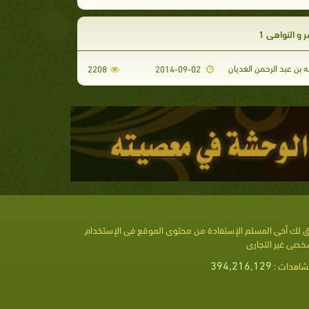
ر و النواهي 1
ه بن عبد الرحمن الغديان
2208
2014-09-02
 لك أخى المسلم الإستفادة من محتوى الموقع فى الإستخدام
خصى غير التجارى
394,216,129
شاهدات :