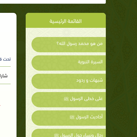
القائمة الرئيسية
من هو محمد رسول الله؟
تحت ق
السيرة النبوية
شارك
شبهات و ردود
على خطى الرسول ﷺ
أحاديث الرسول ﷺ
رجال ونساء حول الرسول ﷺ