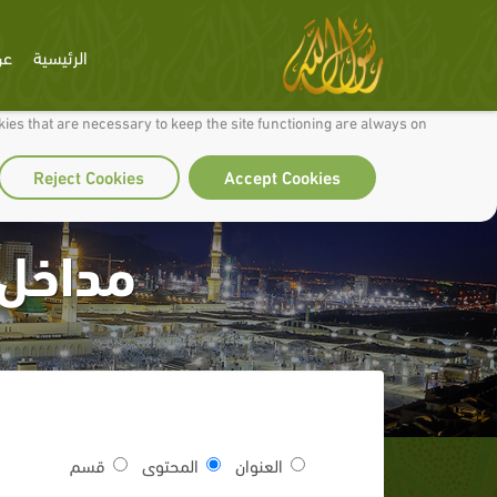
الرئيسية
عن
 to make our site work well for you and so we can continually improve it.
ies that are necessary to keep the site functioning are always on
Reject Cookies
Accept Cookies
مداخل 
العنوان
المحتوى
قسم