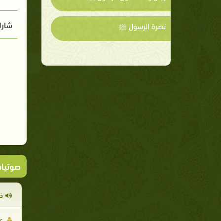
شارك
نصرة الرسول ﷺ
صوتيا
ذ
عب