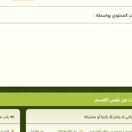
 المحتوي بواسطة :
ت من نفس القسم
زاني لا ينكح إلا زانية أو مشركة
باب مي
شيخ / محمد بن صالح العثيمين
الشيخ /
1628
2018-07-24