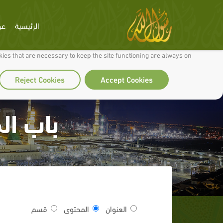
الرئيسية
عن
 to make our site work well for you and so we can continually improve it.
ies that are necessary to keep the site functioning are always on
Reject Cookies
Accept Cookies
باب ال
العنوان
المحتوى
قسم