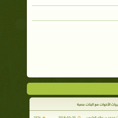
راث الأخوات مع البنات عصبة
 محمد بن صالح العثيمين
1576
2018-03-20