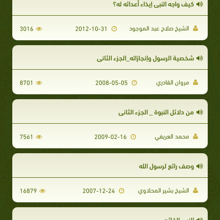
كيف واجه النبي إيذاء أعدائه له؟
الشيخ صلاح عبد الموجود
3016
2012-10-31
شخصية الرسول وإنجازاته_الجزء الثاني
مروان القادري
8701
2008-05-05
من دلائل النبوة _ الجزء الثاني
محمد العريفي
7561
2009-02-16
وصف رائع لرسول الله
الشيخ بشير المحلاوي
16879
2007-12-24
النبي القائد