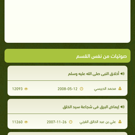
صوتيات من نفس القسم
أخلاق النبي صلي الله عليه وسلم
محمد الدبيسي
12093
2008-05-12
إيماض البرق في شجاعة سيد الخلق
علي بن عبد الخالق القرني
11260
2007-11-26