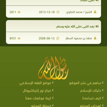
الشيخ / محمد الصاوي
2811
2013-12-18
زهد النبي صلى الله عليه وسلم
منقذ بن محمود السقار
8931
2008-08-13
ساهم في نشر الموقع
موقع الفقه الإسلامي
دليلك للإسلام
مركز نور إنترناشيونال
كيف تساعدنا
اربط موقعك معنا
اهداف الموقع
خريطة الموقع