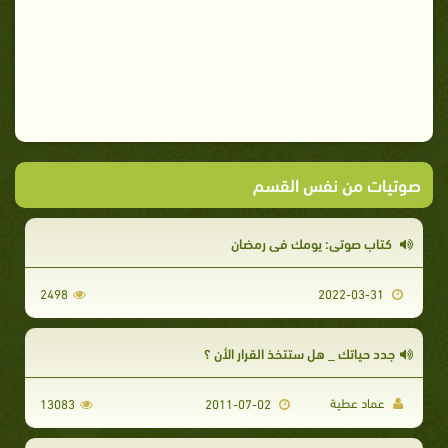
صوتيات من نفس القسم
كتاب صوتي: يومك في رمضان
2498
2022-03-31
جدد حياتك _ هل ستتخذ القرار الأن ؟
عماد عطية
13083
2011-07-02