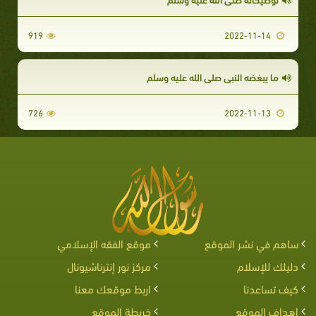
919
2022-11-14
ما يبغضه النبي صلى الله عليه وسلم
726
2022-11-13
ساهم في نشر الموقع
موقع الفقه الإسلامي
دليلك للإسلام
مركز نور إنترناشيونال
كيف تساعدنا
اربط موقعك معنا
اهداف الموقع
خريطة الموقع