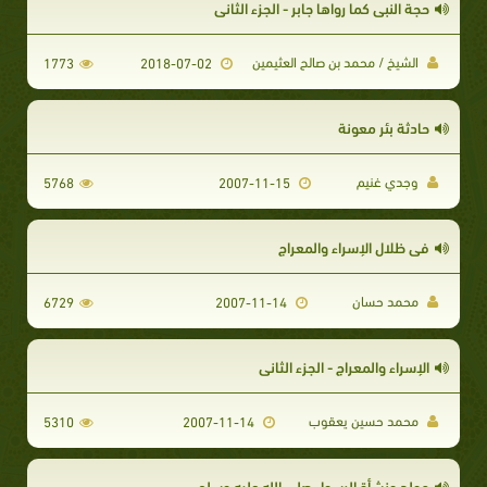
حجة النبي كما رواها جابر - الجزء الثاني
الشيخ / محمد بن صالح العثيمين
1773
2018-07-02
حادثة بئر معونة
وجدي غنيم
5768
2007-11-15
في ظلال الإسراء والمعراج
محمد حسان
6729
2007-11-14
الإسراء والمعراج - الجزء الثاني
محمد حسين يعقوب
5310
2007-11-14
مولد ونشأة الرسول صلى الله عليه وسلم