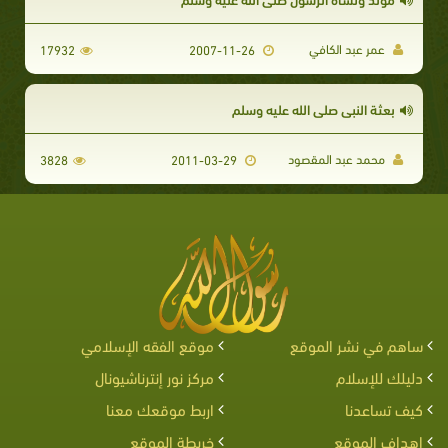
عمر عبد الكافي
17932
2007-11-26
بعثة النبي صلى الله عليه وسلم
محمد عبد المقصود
3828
2011-03-29
ساهم في نشر الموقع
موقع الفقه الإسلامي
دليلك للإسلام
مركز نور إنترناشيونال
كيف تساعدنا
اربط موقعك معنا
اهداف الموقع
خريطة الموقع