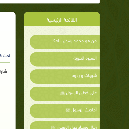
القائمة الرئيسية
من هو محمد رسول الله؟
تحت ق
السيرة النبوية
شارك
شبهات و ردود
على خطى الرسول ﷺ
أحاديث الرسول ﷺ
رجال ونساء حول الرسول ﷺ