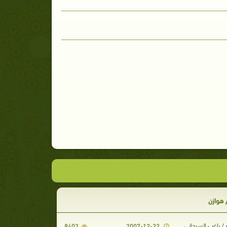
 هوازن
 / راغب السرجانى
8402
2007-12-22