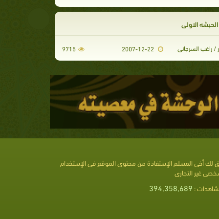
لحبشه الاولى
 / راغب السرجانى
9715
2007-12-22
 لك أخى المسلم الإستفادة من محتوى الموقع فى الإستخدام
خصى غير التجارى
394,358,689
شاهدات :