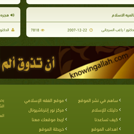
الميه الاسلام
هجره ا
دكتور / راغب السرجانى
الدكتور
7818
2007-12-22
ساهم في نشر الموقع
موقع الفقه الإسلامي
يحق
الش
دليلك للإسلام
مركز نور إنترناشيونال
الم
كيف تساعدنا
اربط موقعك معنا
اهداف الموقع
خريطة الموقع