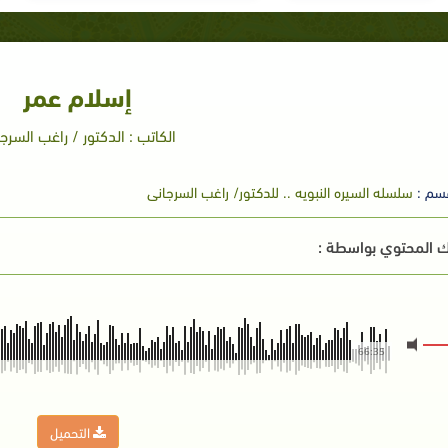
إسلام عمر
الكاتب : الدكتور / راغب السرج
سم :
سلسله السيره النبويه .. للدكتور/ راغب السرجانى
 المحتوي بواسطة :
66:35
التحميل