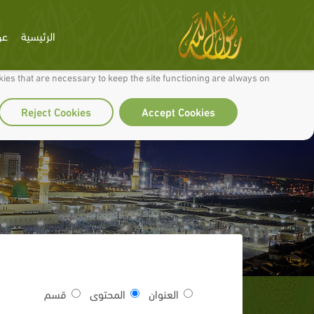
الرئيسية
عن
 to make our site work well for you and so we can continually improve it.
ies that are necessary to keep the site functioning are always on
Reject Cookies
Accept Cookies
العنوان
المحتوى
قسم