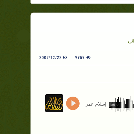
انى
2007/12/22
9959
إسلام عمر
00:00