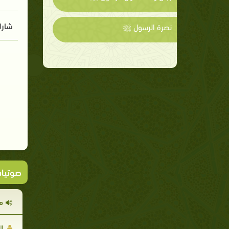
شارك
نصرة الرسول ﷺ
صوتيا
م
ال