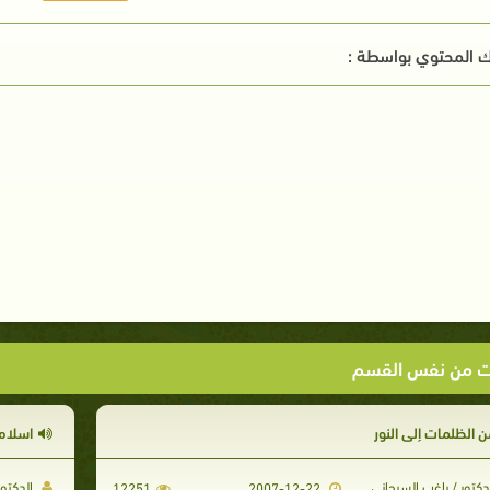
 المحتوي بواسطة :
ت من نفس القسم
ن الظلمات إلى النور
اسلام
دكتور / راغب السرجانى
الدكتور
12251
2007-12-22