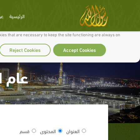
الرئيسية
عن
 to make our site work well for you and so we can continually improve it.
ies that are necessary to keep the site functioning are always on
Reject Cookies
Accept Cookies
عام ا
العنوان
المحتوى
قسم