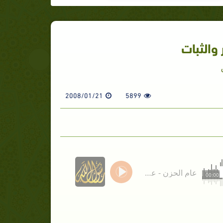
 والثبات
2008/01/21
5899
عام الحزن - عوامل الصبر والثبات
00:00