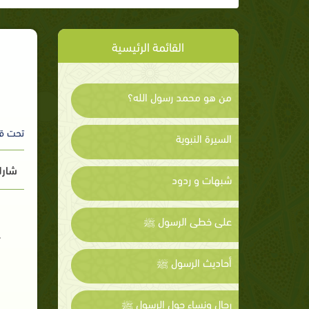
القائمة الرئيسية
من هو محمد رسول الله؟
تحت ق
السيرة النبوية
شارك
شبهات و ردود
على خطى الرسول ﷺ
أحاديث الرسول ﷺ
رجال ونساء حول الرسول ﷺ