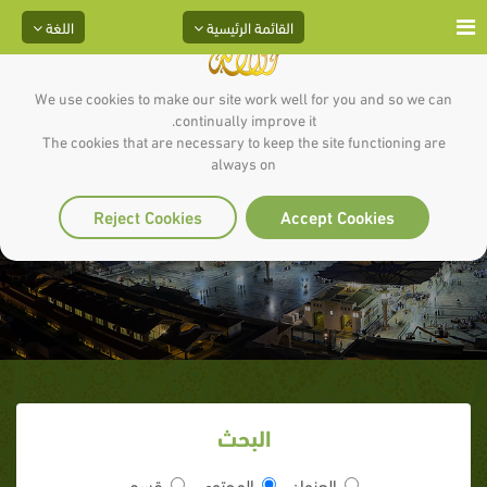
القائمة الرئيسية
اللغة
We use cookies to make our site work well for you and so we can
continually improve it.
The cookies that are necessary to keep the site functioning are
always on
الإسراء والمعراج
Reject Cookies
Accept Cookies
البحث
العنوان
المحتوى
قسم