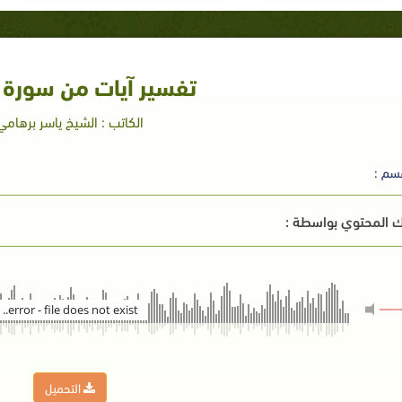
تفسير آيات من سورة
الكاتب : الشيخ ياسر برهامي
سم :
 المحتوي بواسطة :
error - file does not exist..
التحميل