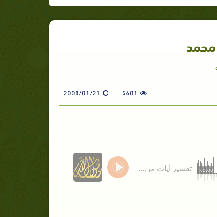
 محمد
2008/01/21
5481
تفسير آيات من سورة محمد
00:00