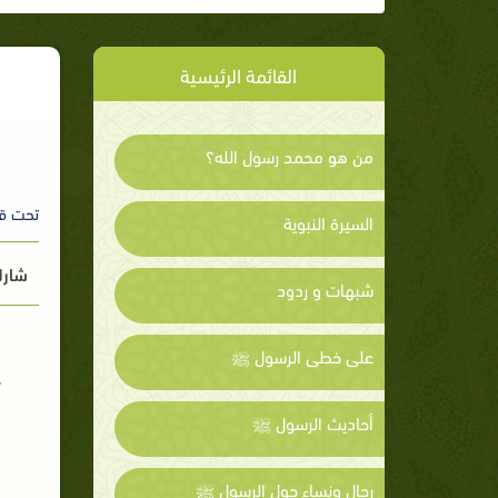
القائمة الرئيسية
من هو محمد رسول الله؟
تحت ق
السيرة النبوية
شارك
شبهات و ردود
على خطى الرسول ﷺ
أحاديث الرسول ﷺ
رجال ونساء حول الرسول ﷺ