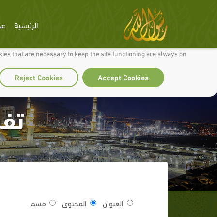
الرئيسية
عن
 to make our site work well for you and so we can continually improve it.
ies that are necessary to keep the site functioning are always on
Reject Cookies
Accept Cookies
تفس
العنوان
المحتوى
قسم