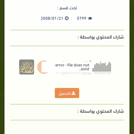
تحت قسم :
2008/01/21
5799
شارك المحتوي بواسطة :
error - file does not
exist..
00:00
التحميل
شارك المحتوي بواسطة :