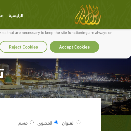
الرئيسية
عن
 to make our site work well for you and so we can continually improve it.
ies that are necessary to keep the site functioning are always on
Reject Cookies
Accept Cookies
ت
العنوان
المحتوى
قسم