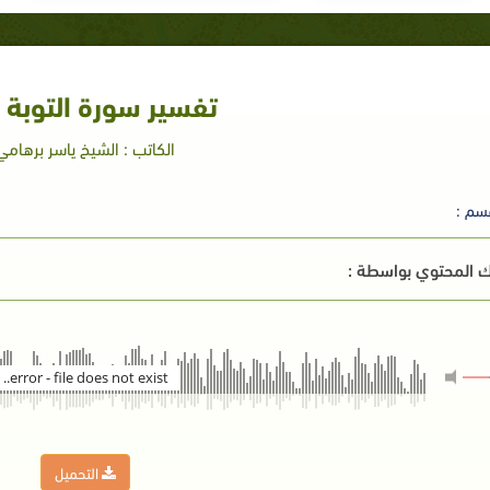
تفسير سورة التوبة (33)
الكاتب : الشيخ ياسر برهامي
سم :
 المحتوي بواسطة :
error - file does not exist..
التحميل