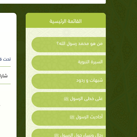
القائمة الرئيسية
من هو محمد رسول الله؟
تحت ق
السيرة النبوية
شارك
شبهات و ردود
على خطى الرسول ﷺ
أحاديث الرسول ﷺ
رجال ونساء حول الرسول ﷺ