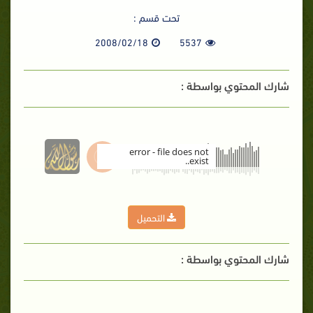
تحت قسم :
2008/02/18
5537
شارك المحتوي بواسطة :
error - file does not
exist..
00:00
التحميل
شارك المحتوي بواسطة :