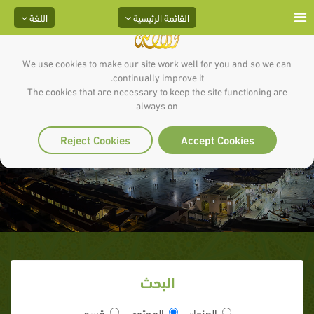
القائمة الرئيسية
اللغة
We use cookies to make our site work well for you and so we can
continually improve it.
The cookies that are necessary to keep the site functioning are
always on
الصفات والأخلاق
Reject Cookies
Accept Cookies
البحث
العنوان
المحتوى
قسم