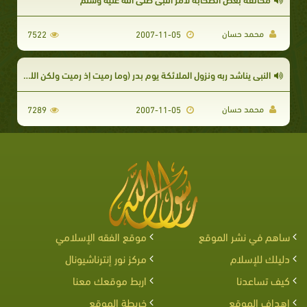
محمد حسان
7522
2007-11-05
النبى يناشد ربه ونزول الملائكة يوم بدر (وما رميت إذ رميت ولكن الله رمى)
محمد حسان
7289
2007-11-05
ساهم في نشر الموقع
موقع الفقه الإسلامي
دليلك للإسلام
مركز نور إنترناشيونال
كيف تساعدنا
اربط موقعك معنا
اهداف الموقع
خريطة الموقع