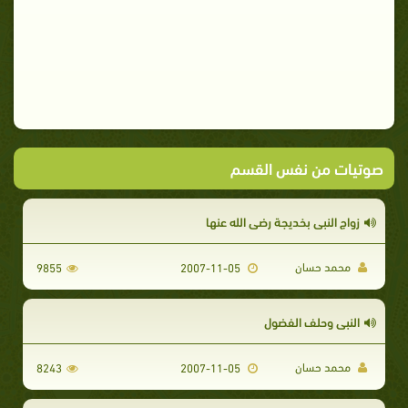
صوتيات من نفس القسم
زواج النبي بخديجة رضي الله عنها
محمد حسان
9855
2007-11-05
النبي وحلف الفضول
محمد حسان
8243
2007-11-05