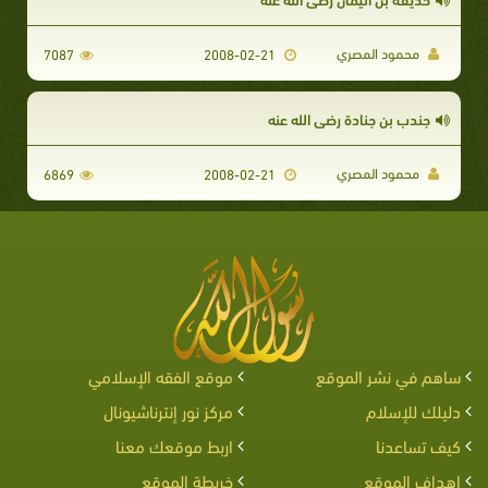
محمود المصري
7087
2008-02-21
جندب بن جنادة رضي الله عنه
محمود المصري
6869
2008-02-21
ساهم في نشر الموقع
موقع الفقه الإسلامي
دليلك للإسلام
مركز نور إنترناشيونال
كيف تساعدنا
اربط موقعك معنا
اهداف الموقع
خريطة الموقع