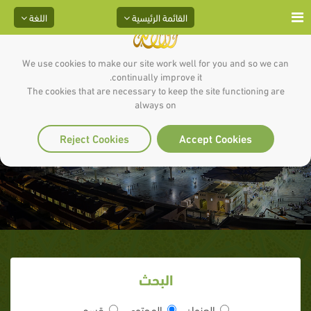
القائمة الرئيسية
اللغة
We use cookies to make our site work well for you and so we can
continually improve it.
The cookies that are necessary to keep the site functioning are
always on
خير الخلق
Reject Cookies
Accept Cookies
البحث
العنوان
المحتوى
قسم