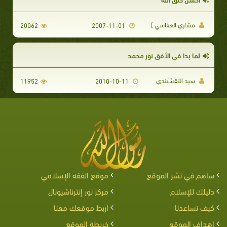
مشاري العفاسي ]
20062
2007-11-01
لما بدا في الأفق نور محمد
سيد النقشبندي
11952
2010-10-11
ساهم في نشر الموقع
موقع الفقه الإسلامي
دليلك للإسلام
مركز نور إنترناشيونال
كيف تساعدنا
اربط موقعك معنا
اهداف الموقع
خريطة الموقع