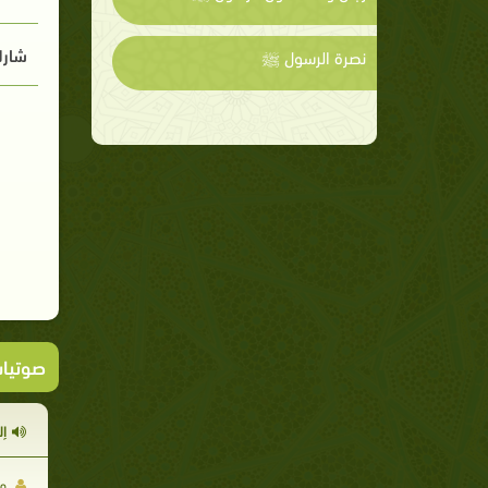
شارك
نصرة الرسول ﷺ
صوتيا
إل
مح