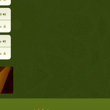
ال
مح
م
مح