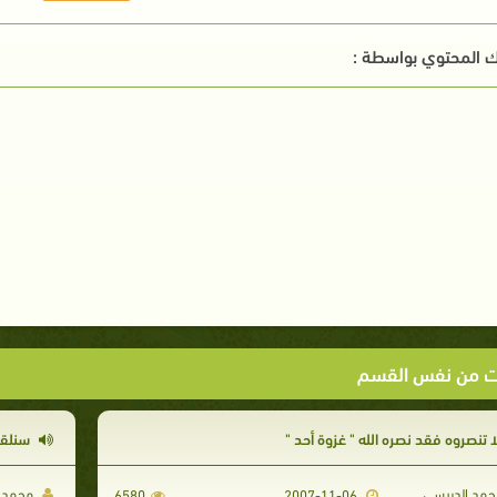
 المحتوي بواسطة :
ت من نفس القسم
ا تنصروه فقد نصره الله " غزوة أحد "
سنلقي
مد الدبيسي
محمد ا
6580
2007-11-06