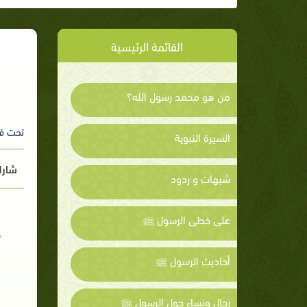
القائمة الرئيسية
من هو محمد رسول الله؟
تحت ق
السيرة النبوية
شارك
شبهات و ردود
على خطى الرسول ﷺ
أحاديث الرسول ﷺ
رجال ونساء حول الرسول ﷺ