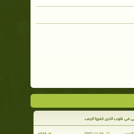
 في قلوب الذين كفروا الرعب
لدبيسي
6968
2007-11-06