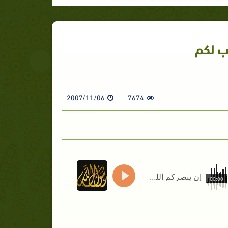
لب لكم
2007/11/06
7674
إن ينصركم الله فلا غالب لكم
00:00