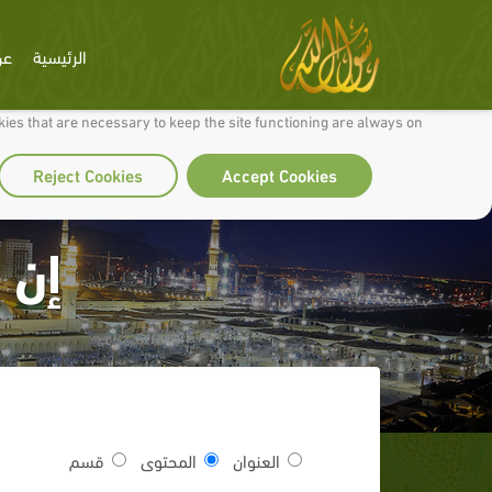
الرئيسية
عن
 to make our site work well for you and so we can continually improve it.
ies that are necessary to keep the site functioning are always on
Reject Cookies
Accept Cookies
إن 
العنوان
المحتوى
قسم