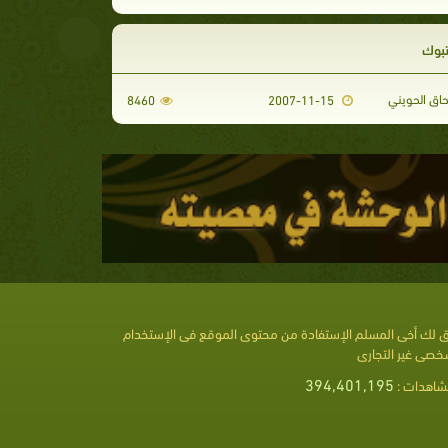
تبوك
حاق الحويني
8460
2007-11-15
 لك أخى المسلم الإستفادة من محتوى الموقع فى الإستخدام
خصى غير التجارى
394,401,195
شاهدات :