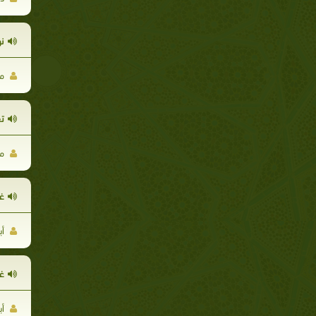
ن
مح
تق
مح
غز
أب
غز
أب