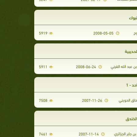
تبوك
ح
5919
2008-05-05
حديبية
 عبد الله القرني
5911
2008-06-24
د - 1
حاق الحويني
7508
2007-11-26
الخندق
بن جابر الجزائري
7461
2007-11-14