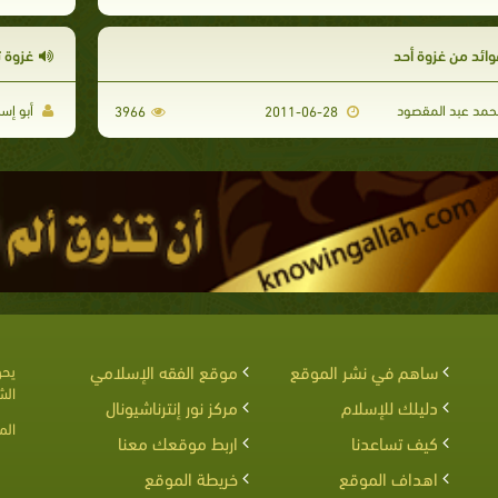
وائد من غزوة أحد
غزوة 
مد عبد المقصود
أبو إس
3966
2011-06-28
ساهم في نشر الموقع
موقع الفقه الإسلامي
يحق
الش
دليلك للإسلام
مركز نور إنترناشيونال
الم
كيف تساعدنا
اربط موقعك معنا
اهداف الموقع
خريطة الموقع