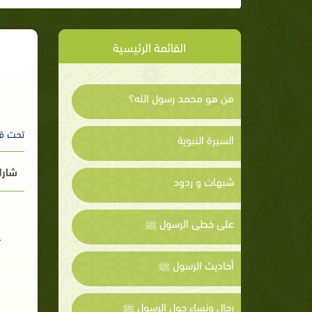
القائمة الرئيسية
من هو محمد رسول الله؟
تحت ق
السيرة النبوية
شارك
شبهات و ردود
على خطى الرسول ﷺ
أحاديث الرسول ﷺ
رجال ونساء حول الرسول ﷺ