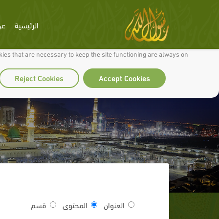
الرئيسية
عن
 to make our site work well for you and so we can continually improve it.
ies that are necessary to keep the site functioning are always on
Reject Cookies
Accept Cookies
العنوان
المحتوى
قسم