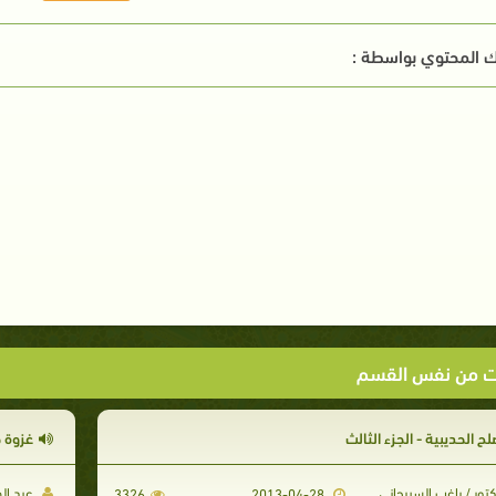
 المحتوي بواسطة :
ت من نفس القسم
ح الحديبية - الجزء الثالث
غزوة ح
تور / راغب السيرجاني
عبد ال
3326
2013-04-28