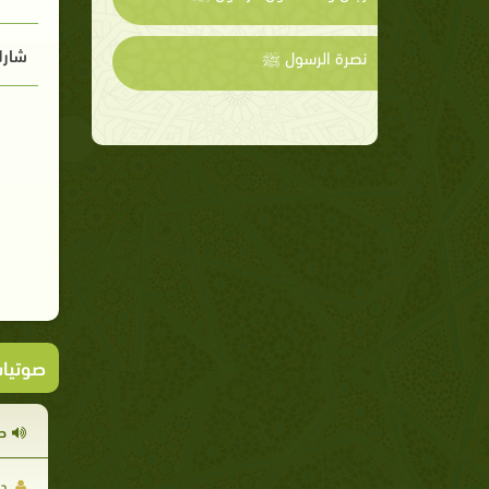
شارك
نصرة الرسول ﷺ
صوتيا
صل
دك