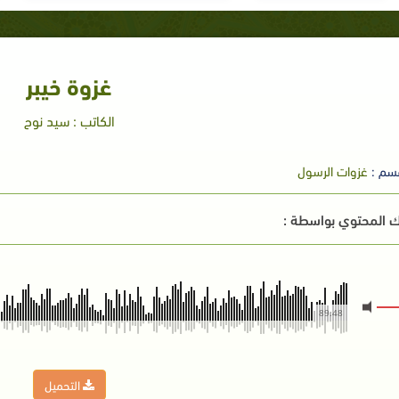
غزوة خيبر
الكاتب : سيد نوح
سم :
غزوات الرسول
 المحتوي بواسطة :
89:48
التحميل