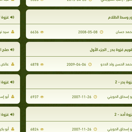
ور وسط الظلام
غزوة 
مد حسان
سيد نو
6636
2008-05-08
ويم غزوة بدر _ الجزء الأول
صلح ال
مد الحسن ولد الددو
عائض بن
4878
2009-04-06
وة بدر - 2
غزوة اح
و إسحاق الحويني
أبو إس
6937
2007-11-26
وة أحد - 2
غزوة 
و إسحاق الحويني
أبو بكر 
6824
2007-11-26