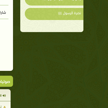
شارك
نصرة الرسول ﷺ
صوتيا
ا
أب