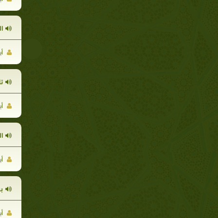
ا
أب
ت
أب
ا
أب
ب
أب