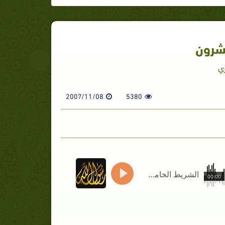
شرون
ري
2007/11/08
5380
الشريط الخامس والعشرون
00:00