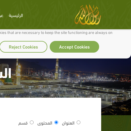
الرئيسية
عن
 to make our site work well for you and so we can continually improve it.
ies that are necessary to keep the site functioning are always on
Reject Cookies
Accept Cookies
ال
العنوان
المحتوى
قسم