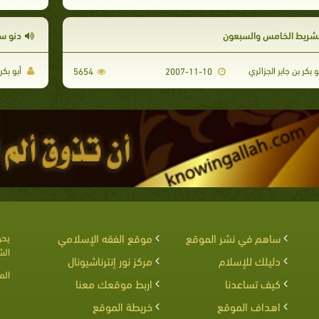
لشريط الخامس والسبعون
دنو س
و بكر بن جابر الجزائري
أبو بكر 
5654
2007-11-10
ساهم في نشر الموقع
موقع الفقه الإسلامي
يحق
الش
دليلك للإسلام
مركز نور إنترناشيونال
الم
كيف تساعدنا
اربط موقعك معنا
اهداف الموقع
خريطة الموقع