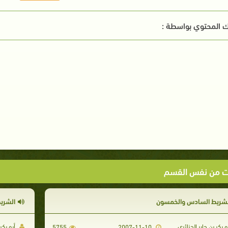
 المحتوي بواسطة :
ت من نفس القسم
لشريط السادس والخمسون
الشريط
و بكر بن جابر الجزائري
أبو بكر 
5755
2007-11-10