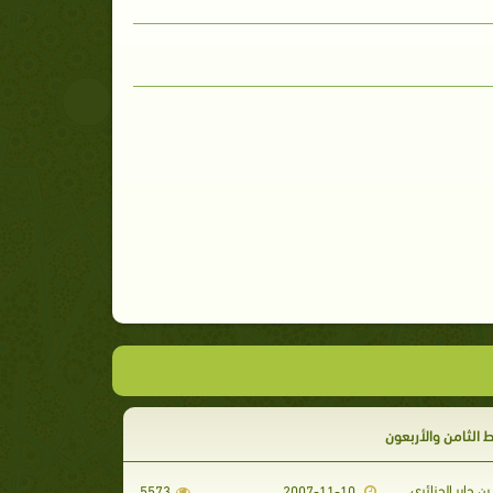
 الثامن والأربعون
بن جابر الجزائري
5573
2007-11-10