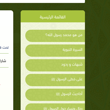
القائمة الرئيسية
من هو محمد رسول الله؟
تحت ق
السيرة النبوية
شارك
شبهات و ردود
على خطى الرسول ﷺ
أحاديث الرسول ﷺ
رجال ونساء حول الرسول ﷺ