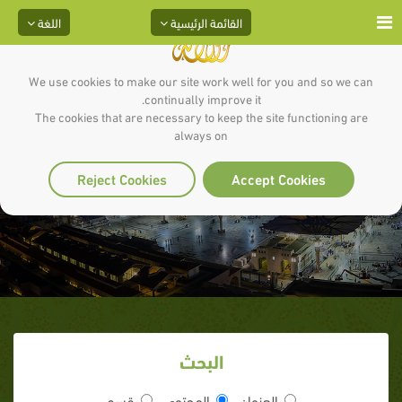
القائمة الرئيسية
اللغة
We use cookies to make our site work well for you and so we can
continually improve it.
The cookies that are necessary to keep the site functioning are
always on
آيه :11 سورة : التحريم
Reject Cookies
Accept Cookies
البحث
العنوان
المحتوى
قسم