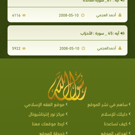
أحمد العجمي
4116
2008-05-10
آيه :45 _ سورة : الأحزاب
أحمدالعجمي
5922
2008-05-10
ساهم في نشر الموقع
موقع الفقه الإسلامي
دليلك للإسلام
مركز نور إنترناشيونال
كيف تساعدنا
اربط موقعك معنا
اهداف الموقع
خريطة الموقع