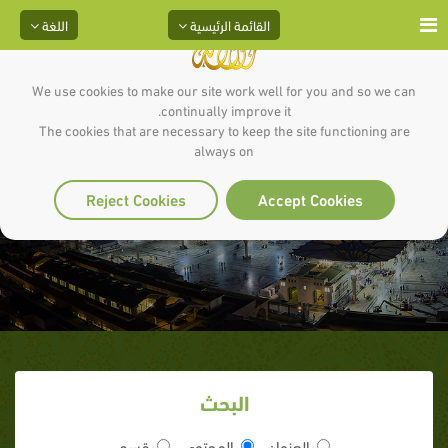
القائمة الرئيسية
اللغة
We use cookies to make our site work well for you and so we can
continually improve it.
The cookies that are necessary to keep the site functioning are
always on
آيه : 7_ سورة الفتح
Reject Cookies
Accept Cookies
البحث
العنوان
المحتوى
قسم