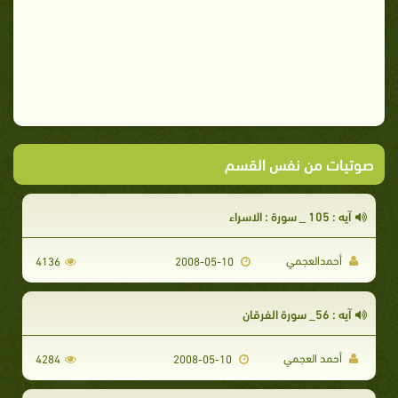
صوتيات من نفس القسم
آيه : 105 _ سورة : الاسراء
أحمدالعجمي
4136
2008-05-10
آيه : 56_ سورة الفرقان
أحمد العجمي
4284
2008-05-10