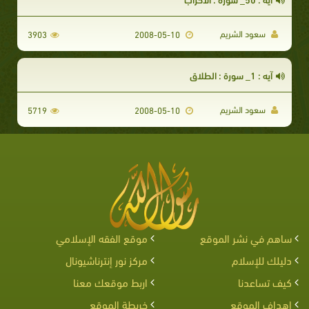
سعود الشريم
3903
2008-05-10
آيه : 1_ سورة : الطلاق
سعود الشريم
5719
2008-05-10
ساهم في نشر الموقع
موقع الفقه الإسلامي
دليلك للإسلام
مركز نور إنترناشيونال
كيف تساعدنا
اربط موقعك معنا
اهداف الموقع
خريطة الموقع