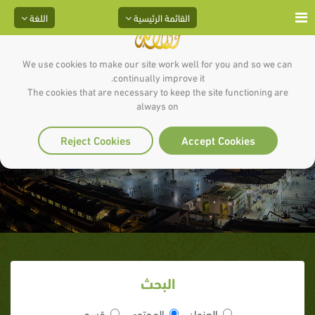
القائمة الرئيسية
اللغة
We use cookies to make our site work well for you and so we can
continually improve it.
The cookies that are necessary to keep the site functioning are
always on
آيه : 1_ سورة : المزمل
Reject Cookies
Accept Cookies
البحث
العنوان
المحتوى
قسم