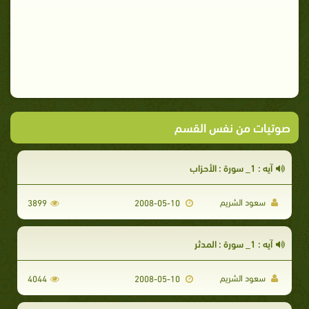
صوتيات من نفس القسم
آيه : 1_ سورة : الأحزاب
سعود الشريم
3899
2008-05-10
آيه : 1_ سورة : المدثر
سعود الشريم
4044
2008-05-10