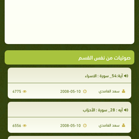
صوتيات من نفس القسم
آية:54_ سورة : الاسراء
سعد الغامدي
4775
2008-05-10
آيه : 28_ سورة : الأحزاب
سعد الغامدي
6556
2008-05-10