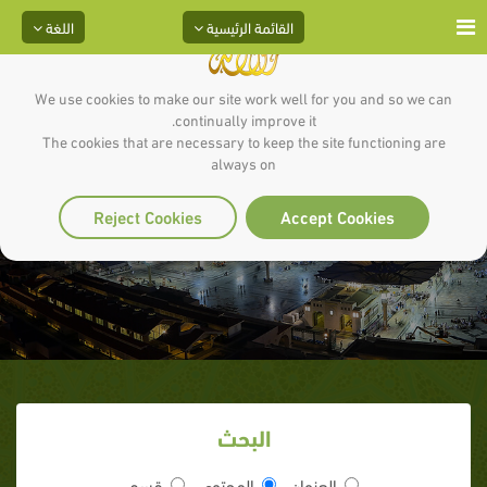
القائمة الرئيسية
اللغة
We use cookies to make our site work well for you and so we can
continually improve it.
The cookies that are necessary to keep the site functioning are
always on
آيه : 67_ سورة المائدة
Reject Cookies
Accept Cookies
البحث
العنوان
المحتوى
قسم