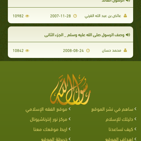
عائض بن عبد الله القرني
10982
2007-11-28
وصف الرسول صلى الله عليه وسلم _ الجزء الثاني
محمد حسان
10842
2008-08-24
ساهم في نشر الموقع
موقع الفقه الإسلامي
دليلك للإسلام
مركز نور إنترناشيونال
كيف تساعدنا
اربط موقعك معنا
اهداف الموقع
خريطة الموقع