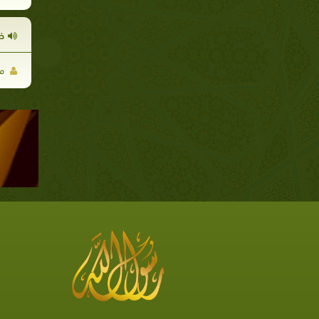
خل
مح