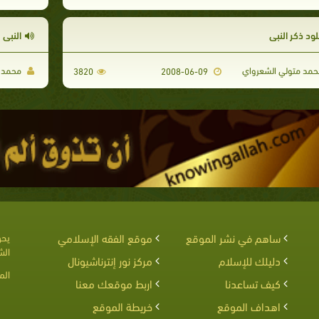
ود ذكر النبي
النبي 
مد متولي الشعرواي
محمد م
3820
2008-06-09
ساهم في نشر الموقع
موقع الفقه الإسلامي
يحق
الش
دليلك للإسلام
مركز نور إنترناشيونال
الم
كيف تساعدنا
اربط موقعك معنا
اهداف الموقع
خريطة الموقع