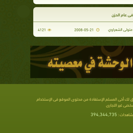
فى عام الحزن
تولى الشعراوي
4121
2008-05-21
 لك أخى المسلم الإستفادة من محتوى الموقع فى الإستخدام
خصى غير التجارى
394,344,735
شاهدات :