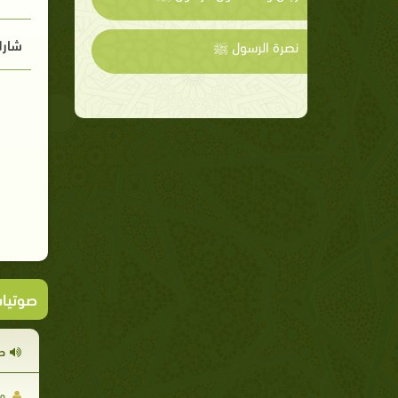
شارك
نصرة الرسول ﷺ
صوتيا
ح
مح