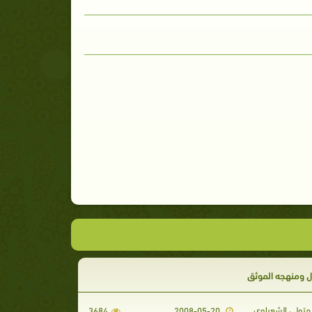
ل ومنهجه الموثق
تولي الشعراوي
3684
2008-05-20