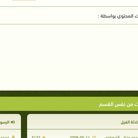
 المحتوي بواسطة :
ت من نفس القسم
ادثة الفيل
الرسو
مد متولي الشعراوي
محمد م
5132
2008-05-14