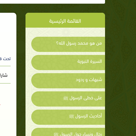
القائمة الرئيسية
من هو محمد رسول الله؟
تحت ق
السيرة النبوية
شارك
شبهات و ردود
على خطى الرسول ﷺ
أحاديث الرسول ﷺ
رجال ونساء حول الرسول ﷺ