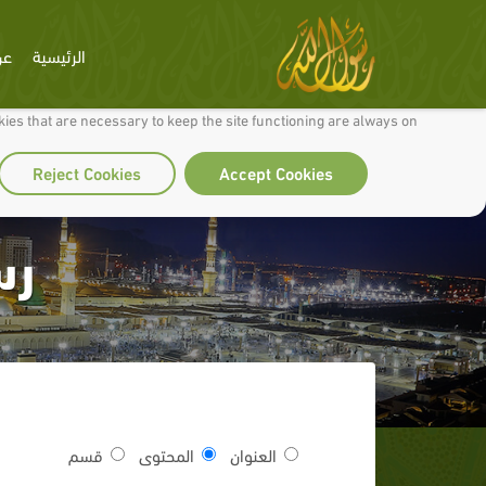
الرئيسية
عن
 to make our site work well for you and so we can continually improve it.
ies that are necessary to keep the site functioning are always on
Reject Cookies
Accept Cookies
رس
العنوان
المحتوى
قسم