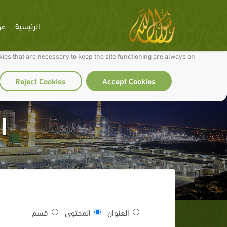
الرئيسية
عن
 to make our site work well for you and so we can continually improve it.
ies that are necessary to keep the site functioning are always on
Reject Cookies
Accept Cookies
ا
العنوان
المحتوى
قسم