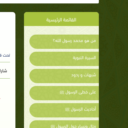
القائمة الرئيسية
من هو محمد رسول الله؟
تحت ق
السيرة النبوية
شارك
شبهات و ردود
على خطى الرسول ﷺ
أحاديث الرسول ﷺ
رجال ونساء حول الرسول ﷺ