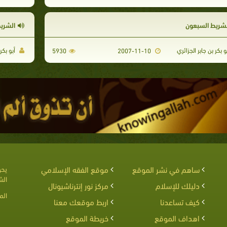
لشريط السبعون
الشري
و بكر بن جابر الجزائري
أبو بكر 
5930
2007-11-10
ساهم في نشر الموقع
موقع الفقه الإسلامي
يحق
الش
دليلك للإسلام
مركز نور إنترناشيونال
الم
كيف تساعدنا
اربط موقعك معنا
اهداف الموقع
خريطة الموقع