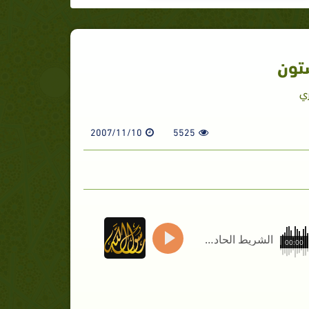
تون
ري
2007/11/10
5525
الشريط الحادي والستون
00:00