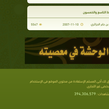
ط التاسع والخمسون
بن جابر الجزائري
5547
2007-11-10
 لك أخى المسلم الإستفادة من محتوى الموقع فى الإستخدام
خصى غير التجارى
394,306,579
شاهدات :