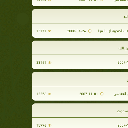
له
ت الصحوة الإسلامية
13171
2008-04-24
ق الله
23141
العفاسي
12256
2007-11-01
 سموت
15996