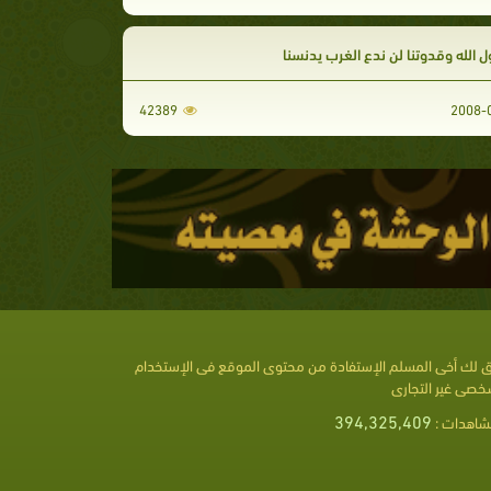
ل الله وقدوتنا لن ندع الغرب يدنسنا
42389
 لك أخى المسلم الإستفادة من محتوى الموقع فى الإستخدام
خصى غير التجارى
394,325,409
شاهدات :