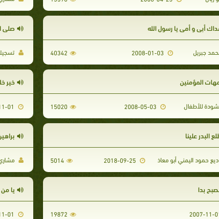
داك أبي و أمي يا رسول الله
صلى ال
مد جبريل
تسجيلا
40342
2008-01-03
مهات المؤمنين
خير خل
شودة للأطفال
2007-11-01
15020
2008-05-03
ع البدر علينا
براهين
يع حمود اليمني أبو معاذ
مشاري 
5014
2018-09-25
صبح بدا
يا من
2007-11-01
19872