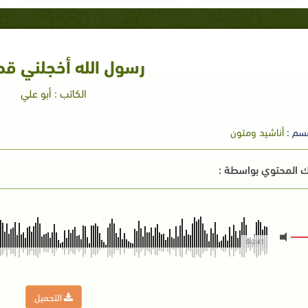
رسول الله أخجلني ق
الكاتب : أبو علي
سم :
أناشيد ومتون
 المحتوي بواسطة :
04:41
التحميل