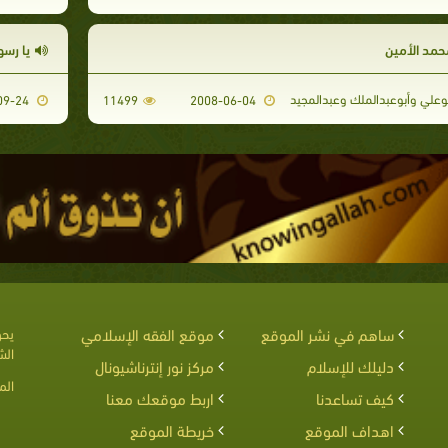
حمد الأمين
يا رسو
وعلي وأبوعبدالملك وعبدالمجيد
2008-09-24
11499
2008-06-04
ساهم في نشر الموقع
موقع الفقه الإسلامي
يحق
الش
دليلك للإسلام
مركز نور إنترناشيونال
الم
كيف تساعدنا
اربط موقعك معنا
اهداف الموقع
خريطة الموقع