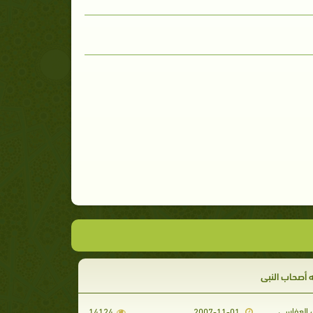
له أصحاب النبي
العفاسي
14124
2007-11-01