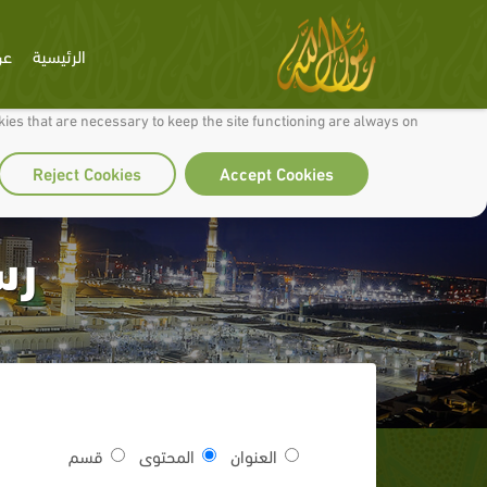
الرئيسية
عن
 to make our site work well for you and so we can continually improve it.
ies that are necessary to keep the site functioning are always on
Reject Cookies
Accept Cookies
رس
العنوان
المحتوى
قسم