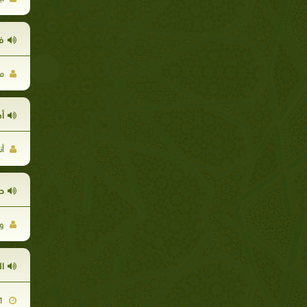
ف
مح
أ
أن
طل
ود
ال
2007-11-01