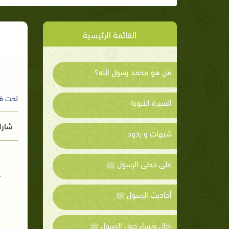
القائمة الرئيسية
من هو محمد رسول الله؟
تحت ق
السيرة النبوية
شارك
شبهات و ردود
على خطى الرسول ﷺ
أحاديث الرسول ﷺ
رجال ونساء حول الرسول ﷺ