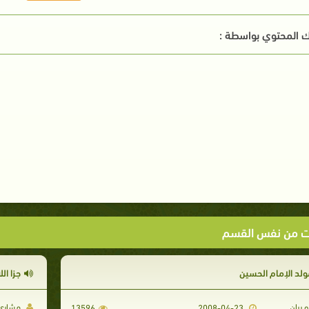
 المحتوي بواسطة :
ت من نفس القسم
ولد الإمام الحسين
جزا ال
و ريان
مشاري 
13596
2008-04-23