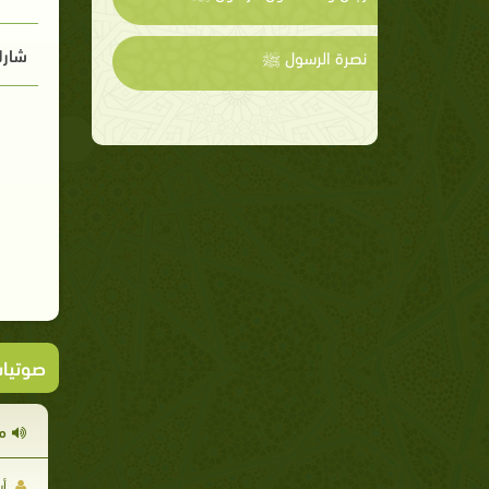
شارك
نصرة الرسول ﷺ
صوتيا
م
أب