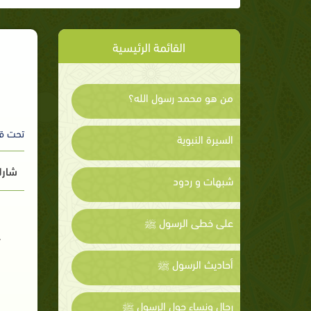
القائمة الرئيسية
من هو محمد رسول الله؟
تحت ق
السيرة النبوية
شارك
شبهات و ردود
على خطى الرسول ﷺ
أحاديث الرسول ﷺ
رجال ونساء حول الرسول ﷺ