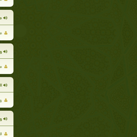
من
مح
و
مح
ا
وح
و
ال