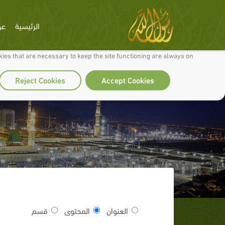
الرئيسية
عن
 to make our site work well for you and so we can continually improve it.
ies that are necessary to keep the site functioning are always on
Reject Cookies
Accept Cookies
العنوان
المحتوى
قسم