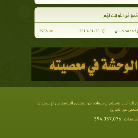
َحْمَةٍ مِّنَ اللّهِ لِنتَ لَهُمْ
ر / محمد حسان
2986
2013-01-20
 لك أخى المسلم الإستفادة من محتوى الموقع فى الإستخدام
خصى غير التجارى
394,357,076
شاهدات :