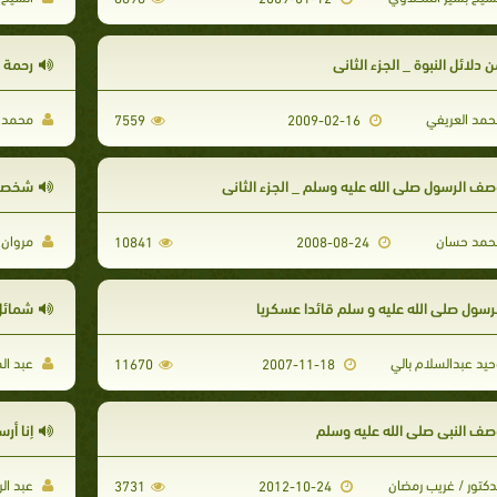
 دلائل النبوة _ الجزء الثاني
رحمة ا
مد العريفي
محمد إ
7559
2009-02-16
صف الرسول صلى الله عليه وسلم _ الجزء الثاني
شخصية 
مد حسان
مروان ا
10841
2008-08-24
لرسول صلى الله عليه و سلم قائدا عسكريا
شمائل 
يد عبدالسلام بالي
عبد ال
11670
2007-11-18
صف النبي صلى الله عليه وسلم
إنا أر
دكتور / غريب رمضان
عبد الر
3731
2012-10-24