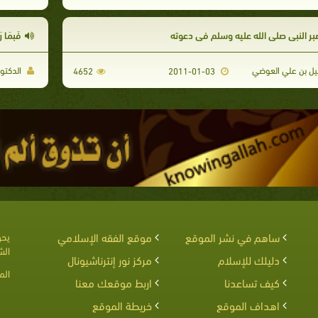
بر النبي صلى الله عليه وسلم في دعوته
فَبِمَا ر
يل بن علي العوضي
الدكتو
4652
2011-01-03
ساهم في نشر الموقع
موقع الفقه الإسلامي
يحق
الش
دليلك للإسلام
مركز نور إنترناشيونال
الم
كيف تساعدنا
اربط موقعك معنا
اهداف الموقع
خريطة الموقع