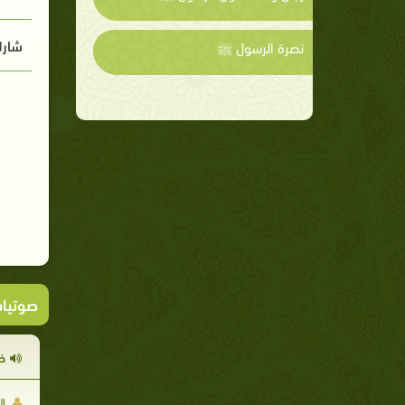
شارك
نصرة الرسول ﷺ
صوتيا
خ
ال