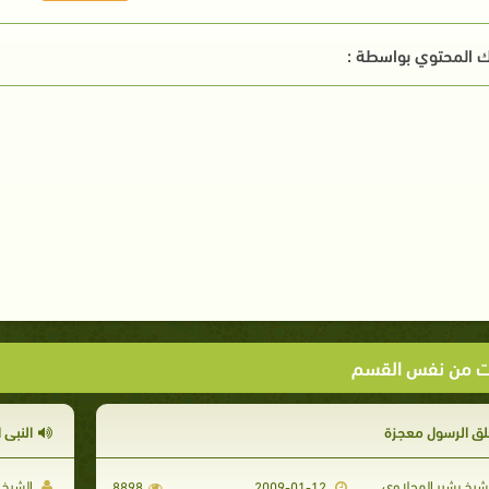
 المحتوي بواسطة :
ت من نفس القسم
لق الرسول معجزة
النبي 
شيخ بشير المحلاوي
الشيخ 
8898
2009-01-12