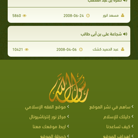
مسعد انور
5860
2008-06-24
شجاعة علي بن أبي طالب
عبد الحميد كشك
10421
2008-04-06
ساهم في نشر الموقع
موقع الفقه الإسلامي
دليلك للإسلام
مركز نور إنترناشيونال
كيف تساعدنا
اربط موقعك معنا
اهداف الموقع
خريطة الموقع