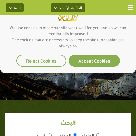
القائمة الرئيسية
اللغة
We use cookies to make our site work well for you and so we can
continually improve it.
The cookies that are necessary to keep the site functioning are
always on
بدء نزول الوحي
Reject Cookies
Accept Cookies
البحث
العنوان
المحتوى
قسم