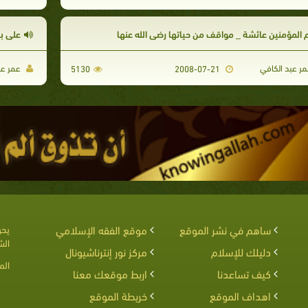
م المؤمنين عائشة _ مواقف من حياتها رضي الله عنها
على بن
ر عبد الكافي
عمر عب
5130
2008-07-21
ساهم في نشر الموقع
موقع الفقه الإسلامي
يحق
الش
دليلك للإسلام
مركز نور إنترناشيونال
الم
كيف تساعدنا
اربط موقعك معنا
اهداف الموقع
خريطة الموقع