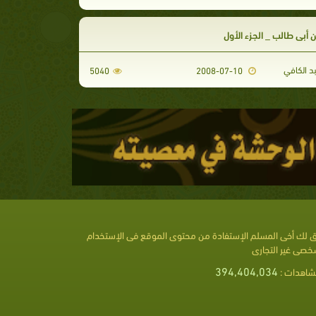
 أبي طالب _ الجزء الأول
د الكافي
5040
2008-07-10
 لك أخى المسلم الإستفادة من محتوى الموقع فى الإستخدام
خصى غير التجارى
394,404,034
شاهدات :