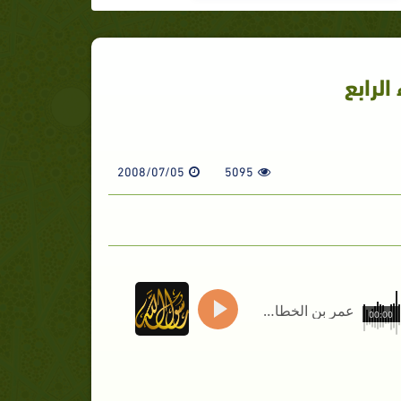
الرابع
2008/07/05
5095
عمر بن الخطاب _الجزء الرابع
00:00