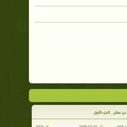
بن عفان _ الجزء الأول
د الكافي
5036
2008-07-06