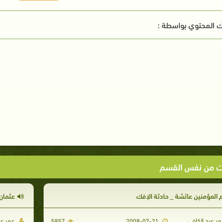
 المحتوي بواسطة :
ت من نفس القسم
م المؤمنين عائشة _ حادثة الإفك
عثمان 
ر عبد الكافي
عمر عب
5857
2008-07-21