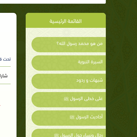
القائمة الرئيسية
من هو محمد رسول الله؟
تحت ق
السيرة النبوية
شارك
شبهات و ردود
على خطى الرسول ﷺ
أحاديث الرسول ﷺ
رجال ونساء حول الرسول ﷺ