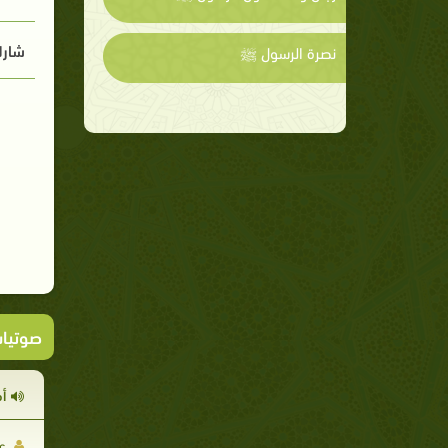
شارك
نصرة الرسول ﷺ
صوتيا
أ
عم