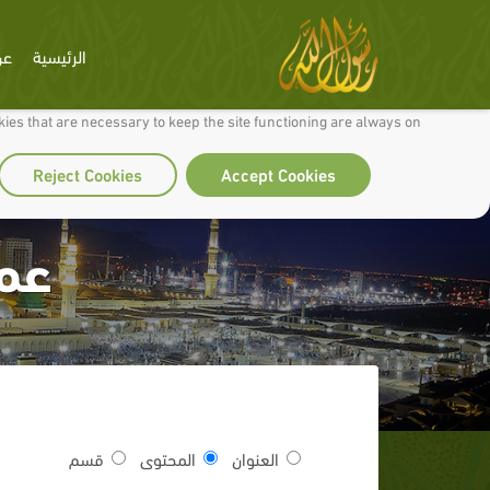
الرئيسية
عن
 to make our site work well for you and so we can continually improve it.
ies that are necessary to keep the site functioning are always on
Reject Cookies
Accept Cookies
عمر
العنوان
المحتوى
قسم