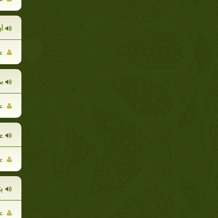
أب
عم
س
عم
ع
عم
بل
عم