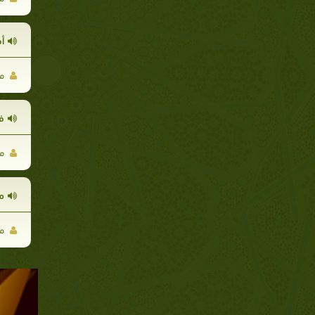
أم
مح
فت
مح
م
مح