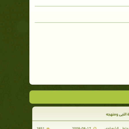
 النبي ومنهجه
تولي الشعراوي
3851
2008-08-17