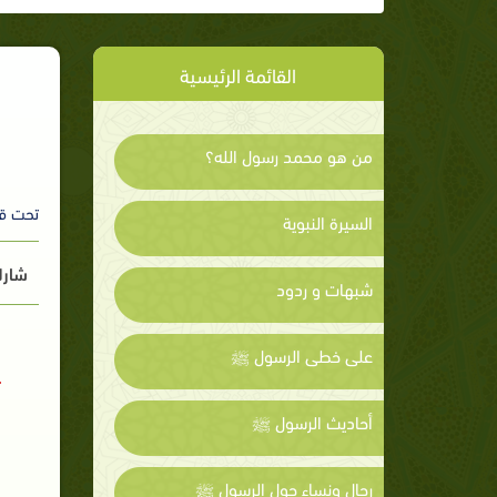
القائمة الرئيسية
من هو محمد رسول الله؟
تحت ق
السيرة النبوية
شارك
شبهات و ردود
على خطى الرسول ﷺ
أحاديث الرسول ﷺ
رجال ونساء حول الرسول ﷺ