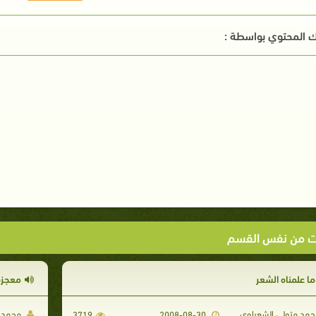
 المحتوي بواسطة :
ت من نفس القسم
ما علمناه الشعر
معجزة
مد متولي الشعراوي
محمد م
3719
2008-08-30