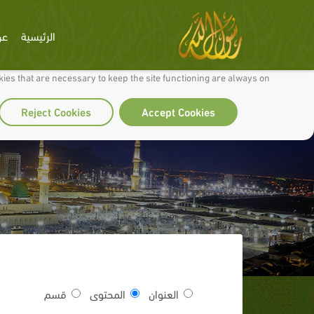
الرئيسية
عن
 to make our site work well for you and so we can continually improve it.
ies that are necessary to keep the site functioning are always on
Reject Cookies
Accept Cookies
العنوان
المحتوى
قسم