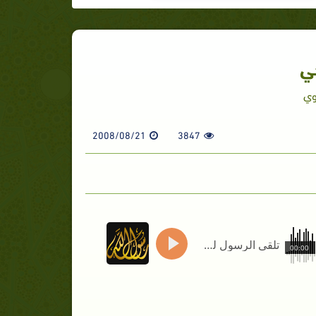
ي
وي
2008/08/21
3847
تلقى الرسول للوحي
00:00