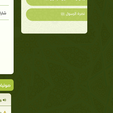
شارك
نصرة الرسول ﷺ
صوتيا
و
مح