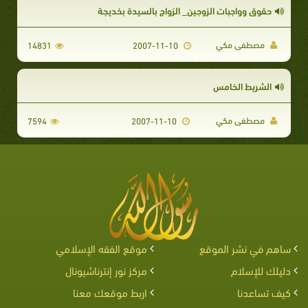
حقوق وواجبات الزوجين_ الزواج بالسيدة بخديجة
مصطفى مكي
14831
2007-11-10
الشريط الخامس
مصطفى مكي
7594
2007-11-10
ساهم في نشر الموقع
موقع الفقه الإسلامي
دليلك للإسلام
مركز نور إنترناشيونال
كيف تساعدنا
اربط موقعك معنا