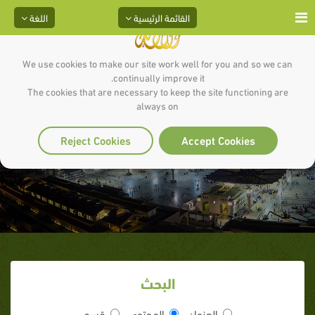
القائمة الرئيسية
اللغة
We use cookies to make our site work well for you and so we can
continually improve it.
The cookies that are necessary to keep the site functioning are
always on
الشريط الرابع
Reject Cookies
Accept Cookies
البحث
العنوان
المحتوى
قسم