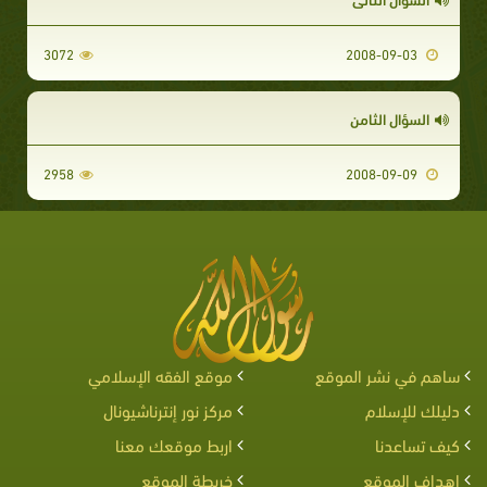
3072
2008-09-03
السؤال الثامن
2958
2008-09-09
ساهم في نشر الموقع
موقع الفقه الإسلامي
دليلك للإسلام
مركز نور إنترناشيونال
كيف تساعدنا
اربط موقعك معنا
اهداف الموقع
خريطة الموقع