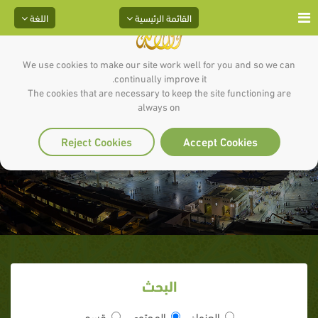
القائمة الرئيسية
اللغة
We use cookies to make our site work well for you and so we can
continually improve it.
The cookies that are necessary to keep the site functioning are
always on
السؤال الثالث
Reject Cookies
Accept Cookies
البحث
العنوان
المحتوى
قسم