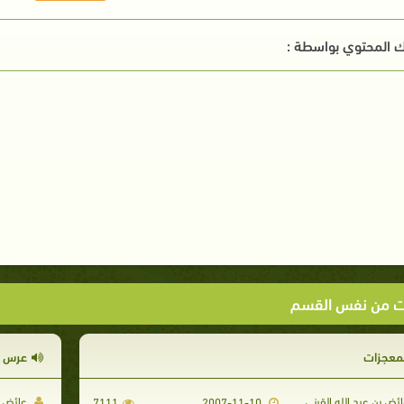
 المحتوي بواسطة :
ت من نفس القسم
لمعجزات
عرس ال
ئض بن عبد الله القرني
عائض بن
7111
2007-11-10