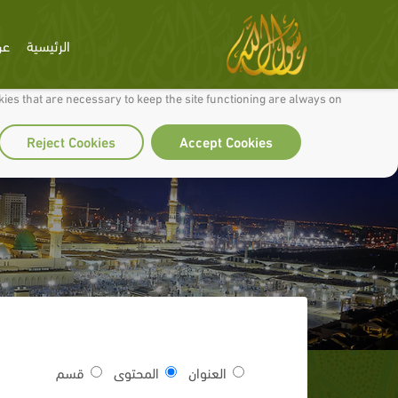
الرئيسية
عن
 to make our site work well for you and so we can continually improve it.
ies that are necessary to keep the site functioning are always on
Reject Cookies
Accept Cookies
العنوان
المحتوى
قسم