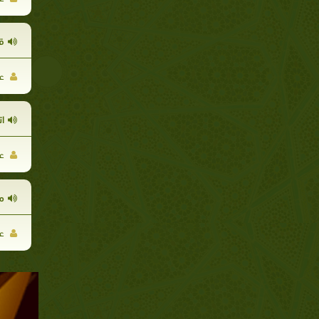
ق
عا
ا
عا
م
عا