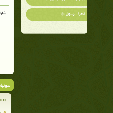
شارك
نصرة الرسول ﷺ
صوتيا
ا
عا