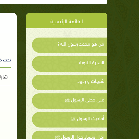
القائمة الرئيسية
من هو محمد رسول الله؟
تحت ق
السيرة النبوية
شارك
شبهات و ردود
على خطى الرسول ﷺ
أحاديث الرسول ﷺ
رجال ونساء حول الرسول ﷺ