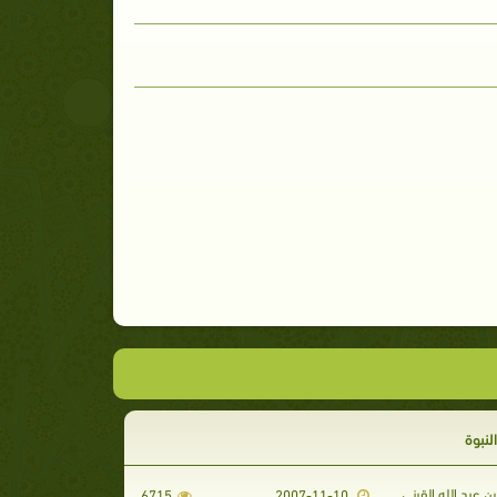
نبوة
 عبد الله القرني
6715
2007-11-10