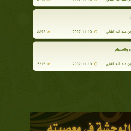
 عبد الله القرني
6692
2007-11-10
ء والمعراج
 عبد الله القرني
7315
2007-11-10