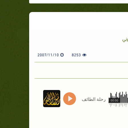
رني
2007/11/10
8253
رحلة الطائف
00:00