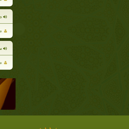
دو
مح
س
مح