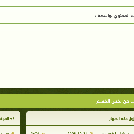
 المحتوي بواسطة :
ت من نفس القسم
زول حكم الظهار
الموق
مد متولي الشعراوي
محمد م
3674
2008-10-31