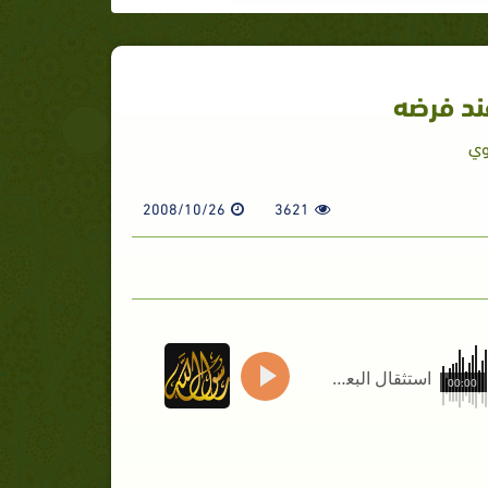
ند فرضه
وي
2008/10/26
3621
استثقال البعض للقتال عند فرضه
00:00