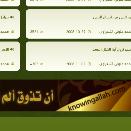
ر النبي فى إبطال التبني
مراحل 
مد متولي الشعراوي
محمد م
3521
2008-10-29
بب نزول آية القتل العمد
الامر 
مد متولي الشعراوي
محمد م
4303
2008-11-02