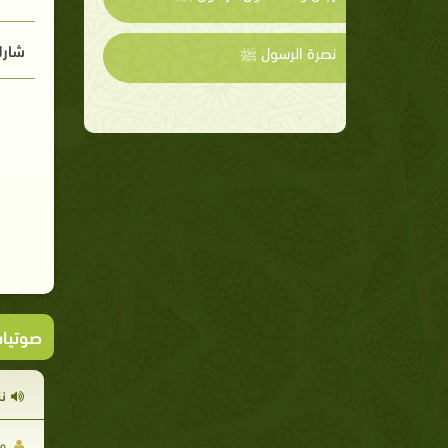
شارك
نصرة الرسول ﷺ
صوتيا
ن
مح