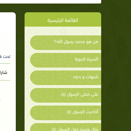
القائمة الرئيسية
من هو محمد رسول الله؟
تحت ق
السيرة النبوية
شارك
شبهات و ردود
على خطى الرسول ﷺ
أحاديث الرسول ﷺ
رجال ونساء حول الرسول ﷺ