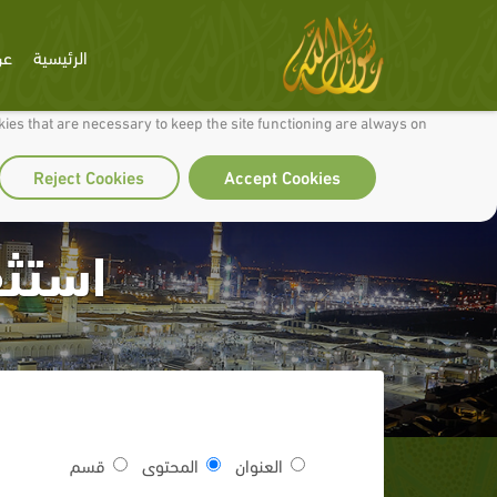
الرئيسية
عن
 to make our site work well for you and so we can continually improve it.
ies that are necessary to keep the site functioning are always on
Reject Cookies
Accept Cookies
استثق
العنوان
المحتوى
قسم