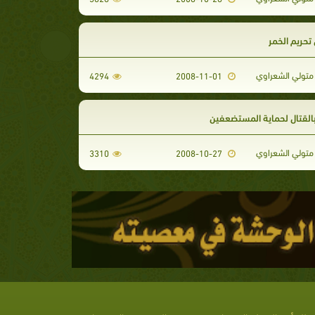
تحريم الخمر
تولي الشعراوي
4294
2008-11-01
بالقتال لحماية المستضعفين
تولي الشعراوي
3310
2008-10-27