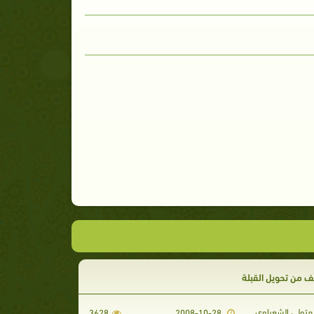
ف من تحويل القبلة
تولي الشعراوي
3628
2008-10-28