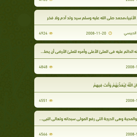
لأنبياءمحمد صلى الله عليه وسلم سيد ولد آدم ولا فخر
لدبيسي
4924
2008-11-20
 الدائم عليه في الملئ الأعلى وأمره للملئ الأرضي أن يصلوا عليه كذلك صلى الله عليه وسلم
4848
نَ اللَّهُ لِيُعَذِّبَهُمْ وَأَنتَ فِيهِمْ
4551
والمحبة وهي الدرجة التي رفع المولى سبحانه وتعالى النبي إليها
4566