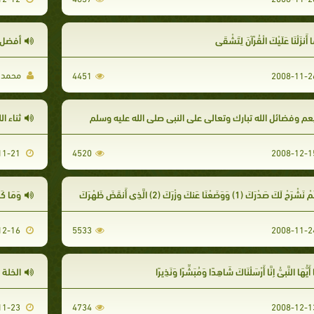
ا أَنزَلْنَا عَلَيْكَ الْقُرْآنَ لِتَشْقَى
أفضل ا
محمد ا
4451
ِعم وفضائل الله تبارك وتعالي علي النبي صلى الله عليه وسلم
ثناء الله
2008-11-21
4520
ْ نَشْرَحْ لَكَ صَدْرَكَ (1) وَوَضَعْنَا عَنكَ وِزْرَكَ (2) الَّذِي أَنقَضَ ظَهْرَكَ
وَمَا كَا
2008-12-16
5533
ا أَيُّهَا النَّبِيُّ إِنَّا أَرْسَلْنَاكَ شَاهِدًا وَمُبَشِّرًا وَنَذِيرًا
الخلة 
2008-11-23
4734