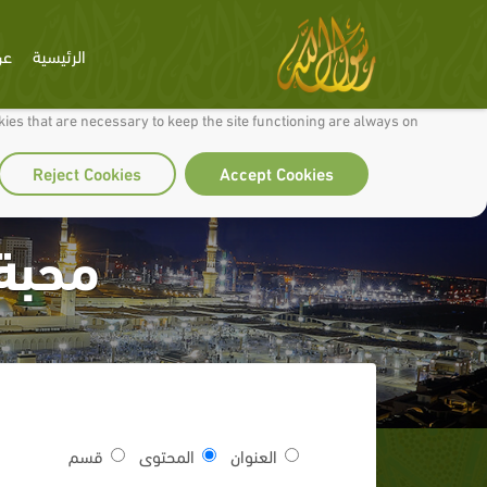
الرئيسية
عن
 to make our site work well for you and so we can continually improve it.
ies that are necessary to keep the site functioning are always on
Reject Cookies
Accept Cookies
محبة 
العنوان
المحتوى
قسم