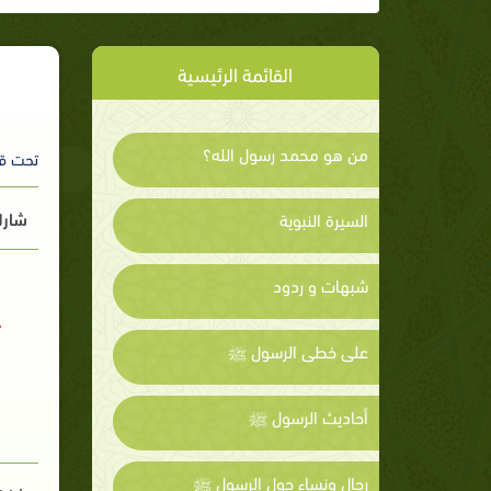
القائمة الرئيسية
من هو محمد رسول الله؟
تحت ق
شارك
السيرة النبوية
شبهات و ردود
على خطى الرسول ﷺ
أحاديث الرسول ﷺ
رجال ونساء حول الرسول ﷺ