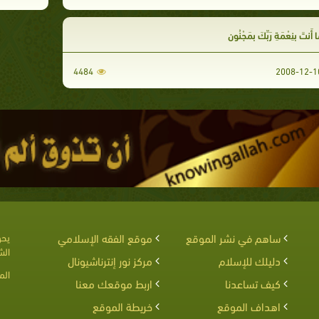
ا أَنتَ بِنِعْمَةِ رَبِّكَ بِمَجْنُونٍ
4484
ساهم في نشر الموقع
موقع الفقه الإسلامي
يحق
الش
دليلك للإسلام
مركز نور إنترناشيونال
الم
كيف تساعدنا
اربط موقعك معنا
اهداف الموقع
خريطة الموقع