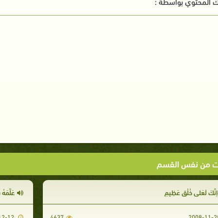
 المحتوي بواسطة :
ت من نفس القسم
إِنَّكَ لَعَلى خُلُقٍ عَظِيمٍ
عَلَّمَ
2008-12-12
4637