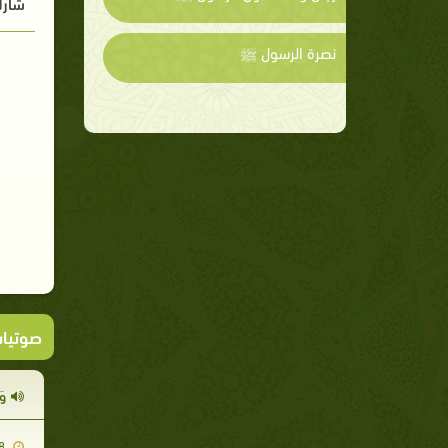
شارك
نصرة الرسول ﷺ
صوتيا
وَ
2008-11-28