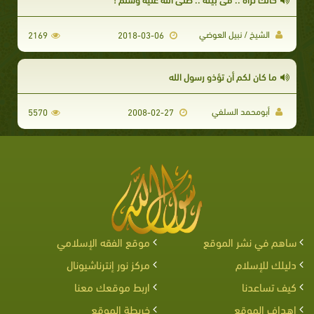
الشيخ / نبيل العوضي
2169
2018-03-06
ما كان لكم أن تؤذو رسول الله
أبومحمد السلفي
5570
2008-02-27
ساهم في نشر الموقع
موقع الفقه الإسلامي
دليلك للإسلام
مركز نور إنترناشيونال
كيف تساعدنا
اربط موقعك معنا
اهداف الموقع
خريطة الموقع