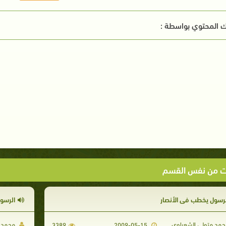
 المحتوي بواسطة :
ت من نفس القسم
لرسول يخطب فى الأنصار
الرسول
مد متولي الشعراوي
محمد م
3389
2009-05-15