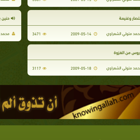
نتصار وغنيمة
حنين ب
مد متولي الشعراوي
محمد م
3471
2009-05-14
روس من الغزوة
مد متولي الشعراوي
3117
2009-05-18