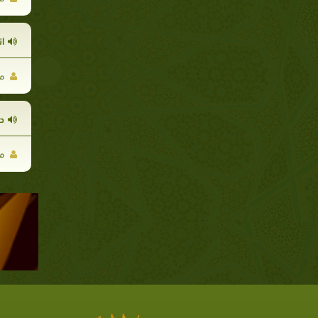
ا
مح
د
مح