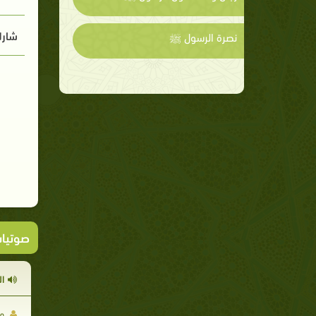
شارك
نصرة الرسول ﷺ
صوتيا
ا
مح