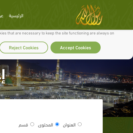
الرئيسية
عن
 to make our site work well for you and so we can continually improve it.
ies that are necessary to keep the site functioning are always on
Reject Cookies
Accept Cookies
إ
العنوان
المحتوى
قسم