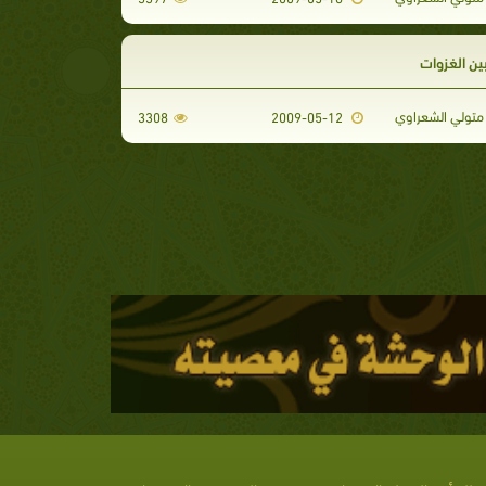
ين الغزوات
تولي الشعراوي
3308
2009-05-12