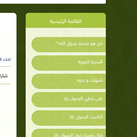
القائمة الرئيسية
من هو محمد رسول الله؟
تحت ق
السيرة النبوية
شارك
شبهات و ردود
على خطى الرسول ﷺ
أحاديث الرسول ﷺ
رجال ونساء حول الرسول ﷺ