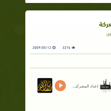
عركة
وي
2009/05/12
3276
إعداد المشركين للمعركة
00:00