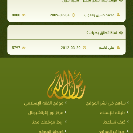
محمد حسين يعقوب
8800
2009-07-04
لماذا تطلق بصرك ؟
علي قاسم
5797
2012-03-20
ساهم في نشر الموقع
موقع الفقه الإسلامي
دليلك للإسلام
مركز نور إنترناشيونال
كيف تساعدنا
اربط موقعك معنا
اهداف الموقع
خريطة الموقع