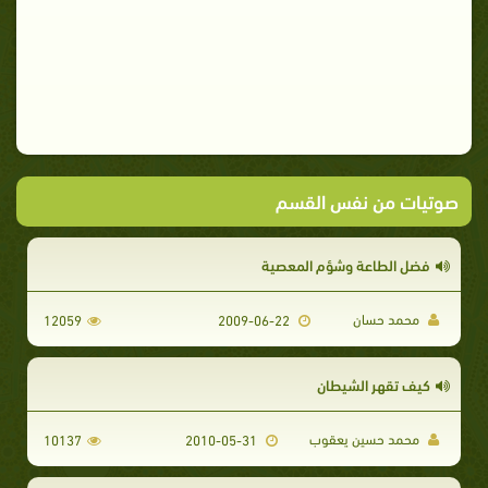
صوتيات من نفس القسم
فضل الطاعة وشؤم المعصية
محمد حسان
12059
2009-06-22
كيف تقهر الشيطان
محمد حسين يعقوب
10137
2010-05-31