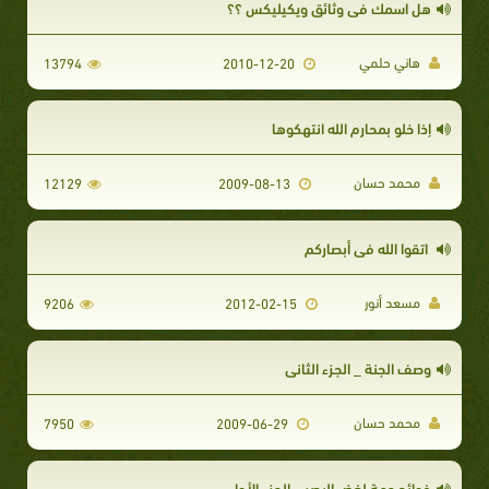
هل اسمك في وثائق ويكيليكس ؟؟
هاني حلمي
13794
2010-12-20
إذا خلو بمحارم الله انتهكوها
محمد حسان
12129
2009-08-13
اتقوا الله في أبصاركم
مسعد أنور
9206
2012-02-15
وصف الجنة _ الجزء الثاني
محمد حسان
7950
2009-06-29
فوائد جمة لغض البصر _ الجزء الأول