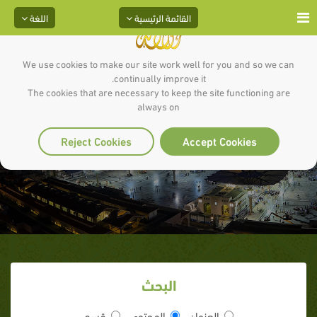
القائمة الرئيسية
اللغة
We use cookies to make our site work well for you and so we can
continually improve it.
The cookies that are necessary to keep the site functioning are
always on
الشريط الخامس
Reject Cookies
Accept Cookies
البحث
العنوان
المحتوى
قسم