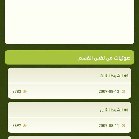
صوتيات من نفس القسم
الشريط الثالث
3783
2009-08-13
الشريط الثاني
3697
2009-08-11