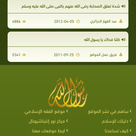
شدة تعلق الصحابة رضي الله عنهم بالنبي صلى الله عليه وسلم
عبد القهار الجزائري
4886
2012-04-05
كلنا فداك يا رسول الله
فريق عمل الموقع
5341
2011-09-25
ساهم في نشر الموقع
موقع الفقه الإسلامي
دليلك للإسلام
مركز نور إنترناشيونال
كيف تساعدنا
اربط موقعك معنا